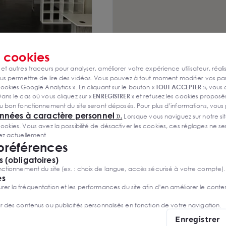
s
cookies
ouer - Mérignac
 et autres traceurs pour analyser, améliorer votre expérience utilisateur, réali
AC
s permettre de lire des vidéos. Vous pouvez à tout moment modifier vos p
ookies Google Analytics ». En cliquant sur le bouton «
TOUT ACCEPTER
», vous
m²/an HT HC
ans le cas où vous cliquez sur «
ENREGISTRER
» et refusez les cookies proposés
u bon fonctionnement du site seront déposés. Pour plus d’informations, vous
onnées à caractère personnel
».
Lorsque vous naviguez sur notre site
ies. Vous avez la possibilité de désactiver les cookies, ces réglages ne ser
sez actuellement
 préférences
 (obligatoires)
ctionnement du site (ex. : choix de langue, accès sécurisé à votre compte).
es
r la fréquentation et les performances du site afin d’en améliorer le conte
er des contenus ou publicités personnalisés en fonction de votre navigation.
Enregistrer