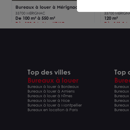
Bureaux à louer à Mérignac Parc
Bureaux à 
Kennedy avec 24 places de
33700 MERIGNAC
33700 MERIGN
stationnement
De 100 m² à 550 m²
120 m²
Dès 100 € /m²/an HT HC
Dès 141 € /
Top des villes
Top d
Bureaux à louer
Bure
Bureaux à louer à Bordeaux
Bureaux 
Bureaux à louer à Amiens
Bureaux
Bureaux à louer à Nîmes
Bureaux 
Bureaux à louer à Nice
Bureaux
Bureaux à louer à Montpellier
Bureaux
Bureaux à louer à Bordeaux
Bureaux à 
Bureaux en location à Paris
Bureaux 
programme neuf et large façade
rez-de-chau
33800 BORDEAUX
33700 MERIGN
boulevard des Frères Moga
109 m²
privative e
273 m²
Loyer sur demande
Dès 170 € /