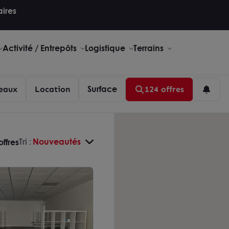
aires
Activité / Entrepôts
Logistique
Terrains
Surface
eaux
Location
124 offres
Tri :
Nouveautés
offres