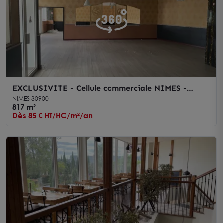
EXCLUSIVITE - Cellule commerciale NIMES -
Location - Secteur Mas des Abeilles
NIMES 30900
817 m²
Dès 85 € HT/HC/m²/an