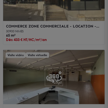
COMMERCE ZONE COMMERCIALE - LOCATION -
NIMES KENNEDY
30900 NIMES
65 m²
Dès 433 € HT/HC/m²/an
Visite vidéo
Visite virtuelle