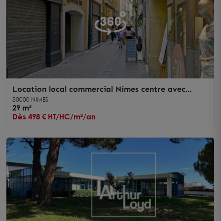
Location local commercial Nîmes centre avec
vitrine sur rue passante
30000 NIMES
29 m²
Dès 498 € HT/HC/m²/an