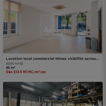
Location local commercial Nîmes visibilité secteur
Jean Jaurès Jardins de la Fontaine
30000 NIMES
45 m²
Dès 213 € HT/HC/m²/an