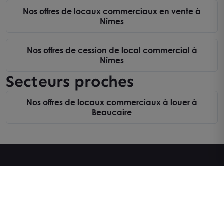
Nos offres de locaux commerciaux en vente à
Nîmes
Nos offres de cession de local commercial à
Nîmes
Secteurs proches
Nos offres de locaux commerciaux à louer à
Beaucaire
Carte
Top des villes
Bureaux à louer
Bureaux à louer à Bordeaux