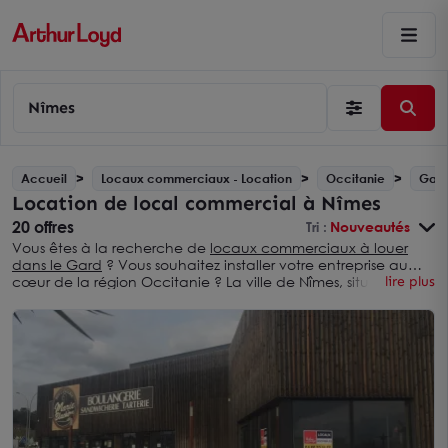
Nîmes
Accueil
Locaux commerciaux - Location
Occitanie
Gard
Location de local commercial à Nîmes
20 offres
Tri :
Nouveautés
Vous êtes à la recherche de
locaux commerciaux à louer
dans le Gard
? Vous souhaitez installer votre entreprise au
cœur de la région Occitanie ? La ville de Nîmes, située dans
lire plus
une des plus vastes régions d’Europe, se trouve au cœur du
carrefour méditerranéen. Première ville du département
gardois, cette métropole a su se positionner comme véritable
terre d’accueil pour les entreprises.