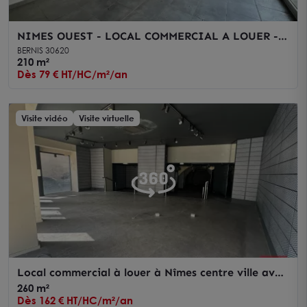
NIMES OUEST - LOCAL COMMERCIAL A LOUER -
BERNIS
BERNIS 30620
210 m²
Dès 79 € HT/HC/m²/an
Visite vidéo
Visite virtuelle
Local commercial à louer à Nîmes centre ville avec
vitrine d angle
260 m²
Dès 162 € HT/HC/m²/an