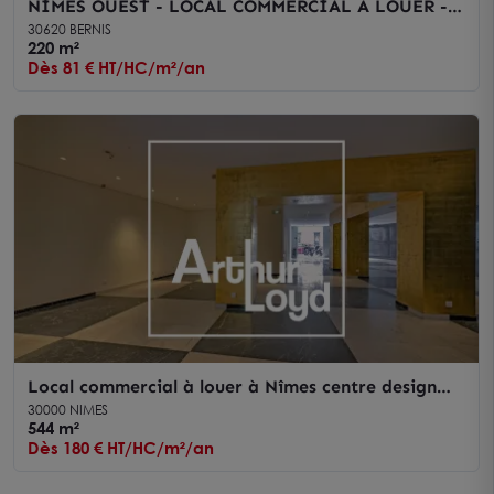
NIMES OUEST - LOCAL COMMERCIAL A LOUER -
BERNIS
30620 BERNIS
220 m²
Dès 81 € HT/HC/m²/an
Local commercial à louer à Nîmes centre design
Philippe Starck 544 m²
30000 NIMES
544 m²
Dès 180 € HT/HC/m²/an