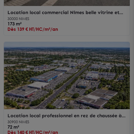
Location local commercial Nîmes belle vitrine et
hauteur sous plafond 170 m²
30000 NIMES
173 m²
Dès 139 € HT/HC/m²/an
Location local professionnel en rez de chaussée à
Nîmes avec grande visibilité
30900 NIMES
72 m²
Dès 140 € HT/HC/m²/an