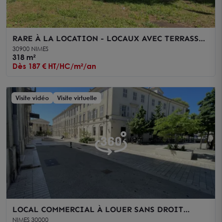
RARE À LA LOCATION - LOCAUX AVEC TERRASSE
SOUS LES PINS - VILLE ACTIVE
30900 NIMES
318 m²
Dès 187 € HT/HC/m²/an
Visite vidéo
Visite virtuelle
LOCAL COMMERCIAL À LOUER SANS DROIT
D'ENTREE- MAISON CARRÉE NÎMES
NIMES 30000