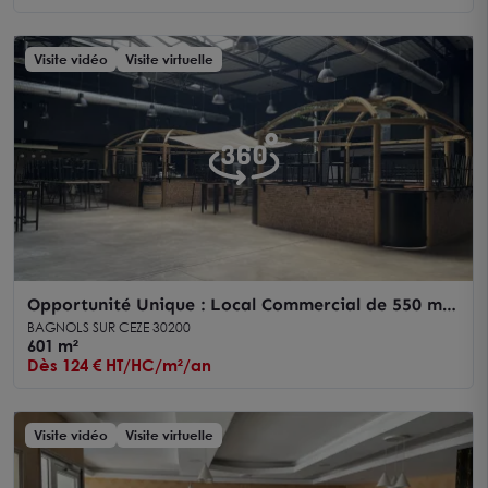
Visite vidéo
Visite virtuelle
Opportunité Unique : Local Commercial de 550 m²
avec Terrasse en plein coeur de Bagnols-sur-Cèze
BAGNOLS SUR CEZE 30200
601 m²
Dès 124 € HT/HC/m²/an
Visite vidéo
Visite virtuelle