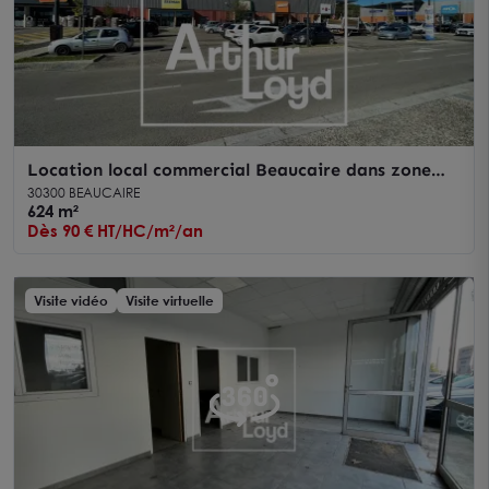
Location local commercial Beaucaire dans zone
dynamique à fort passage
30300 BEAUCAIRE
624 m²
Dès 90 € HT/HC/m²/an
Visite vidéo
Visite virtuelle