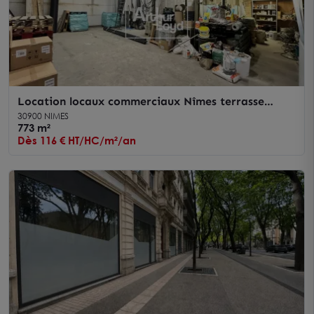
Location locaux commerciaux Nîmes terrasse
ombragée rare sur secteur
30900 NIMES
773 m²
Dès 116 € HT/HC/m²/an