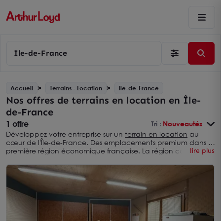
Ile-de-France
Accueil
Terrains - Location
Ile-de-France
Nos offres de terrains en location en Île-
de-France
1 offre
Tri :
Nouveautés
Développez votre entreprise sur un
terrain en location
au
cœur de l'Île-de-France. Des emplacements premium dans la
première région économique française. La région capitale
lire plus
offre un choix incomparable de terrains à louer, du cœur
dense parisien aux zones d'activités de grande couronne.
Avec 12 millions d'habitants et un réseau de transport en
pleine expansion avec le Grand Paris Express, l'Île-de-France
propose des opportunités adaptées à chaque secteur
d'activité : logistique, industrie, commerce ou artisanat.