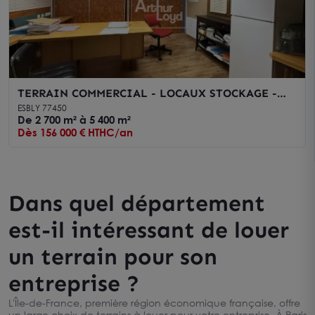
TERRAIN COMMERCIAL - LOCAUX STOCKAGE -
ESBLY
ESBLY 77450
De 2 700 m² à 5 400 m²
Dès 156 000 € HTHC/an
Dans quel département
est-il intéressant de louer
un terrain pour son
entreprise ?
L'Île-de-France, première région économique française, offre
un large choix de terrains à louer pour votre entreprise. À Paris