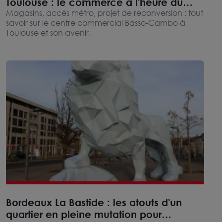
Toulouse : le commerce à l'heure du
métro
Magasins, accès métro, projet de reconversion : tout
savoir sur le centre commercial Basso-Cambo à
Toulouse et son avenir.
Bordeaux La Bastide : les atouts d'un
quartier en pleine mutation pour