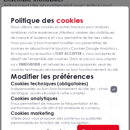
Arthur Loyd Lille, en partenariat avec Arthur Loyd
Logistique, annonce avoir accompagné le groupe
Damartex dans la cession d'un ensemble immobilier
Politique des
cookies
logistique situé à Villeneuve-d'Ascq (59). L'actif a été
Nous utilisons des cookies et autres traceurs pour analyser,
acquis par un investisseur français.
améliorer votre expérience utilisateur, réaliser des statistiques
de mesure d’audience et vous permettre de lire des vidéos.
Vous pouvez à tout moment modifier vos paramètres de
cookies en désactivant le bouton « Cookies Google Analytics ».
En cliquant sur le bouton «
TOUT ACCEPTER
», vous acceptez le
dépôt de l’ensemble des cookies. Dans le cas où vous cliquez
sur «
ENREGISTRER
» et refusez les cookies proposés, seuls les
cookies techniques nécessaires au bon fonctionnement du site
Modifier les préférences
seront déposés. Pour plus d’informations, vous pouvez consulter
«
Protection des données à caractère
la page
Cookies techniques (obligatoires)
personnel
».
Lorsque vous naviguez sur notre site internet, il
Indispensables au bon fonctionnement du site (ex. : choix
peut être amenée à déposer des cookies. Vous avez la
de langue, accès sécurisé à votre compte).
possibilité de désactiver les cookies, ces réglages ne seront
Cookies analytiques
valables que sur le navigateur que vous utilisez actuellement
Nous permettent de mesurer la fréquentation et les
performances du site afin d’en améliorer le contenu.
Cookies marketing
Etudes de Marché
Utilisés pour vous proposer des contenus ou publicités
Point Marché Aix en Provence S1 2026
personnalisés en fonction de votre navigation.