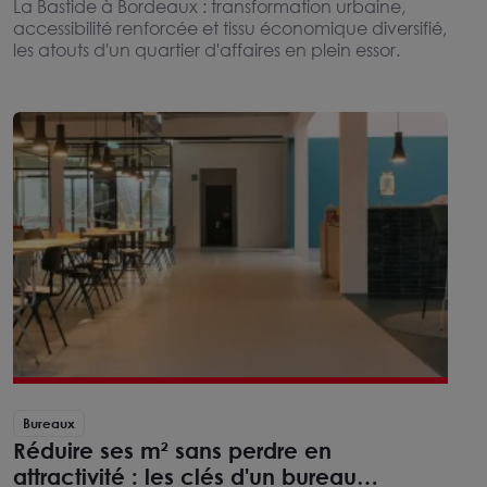
l'implantation d'entreprises
La Bastide à Bordeaux : transformation urbaine,
accessibilité renforcée et tissu économique diversifié,
les atouts d'un quartier d'affaires en plein essor.
Bureaux
Réduire ses m² sans perdre en
attractivité : les clés d'un bureau