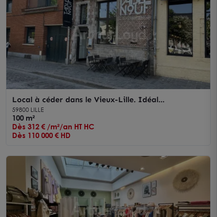
Local à céder dans le Vieux-Lille. Idéal
Restauration.
59800 LILLE
100 m²
Dès 312 € /m²/an HT HC
Dès 110 000 € HD