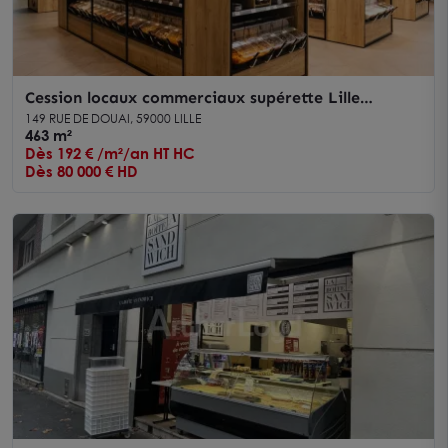
Cession locaux commerciaux supérette Lille
visibilité maximale sur axe passant
149 RUE DE DOUAI, 59000 LILLE
463 m²
Dès 192 € /m²/an HT HC
Dès 80 000 € HD