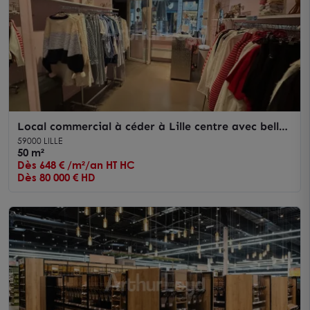
Local commercial à céder à Lille centre avec belle
façade et fort passage
59000 LILLE
50 m²
Dès 648 € /m²/an HT HC
Dès 80 000 € HD