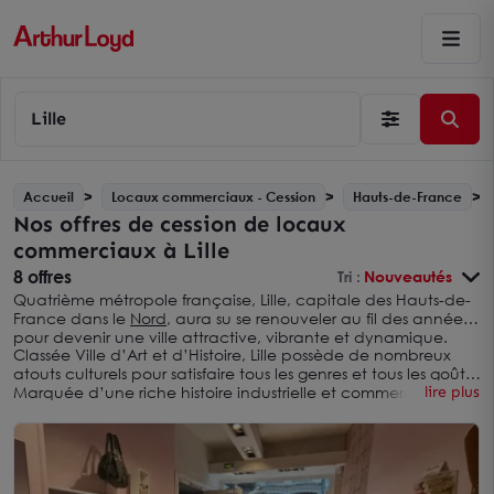
Lille
Accueil
Locaux commerciaux - Cession
Hauts-de-France
Nos offres de cession de locaux
commerciaux à Lille
8 offres
Tri :
Nouveautés
Quatrième métropole française, Lille, capitale des Hauts-de-
France dans le
Nord
, aura su se renouveler au fil des années
pour devenir une ville attractive, vibrante et dynamique.
Classée Ville d’Art et d’Histoire, Lille possède de nombreux
atouts culturels pour satisfaire tous les genres et tous les goûts.
Marquée d’une riche histoire industrielle et commerçante,
lire plus
l’un des atouts principaux de la métropole lilloise réside dans
sa location, proche de Paris, la Belgique et de l’Europe.