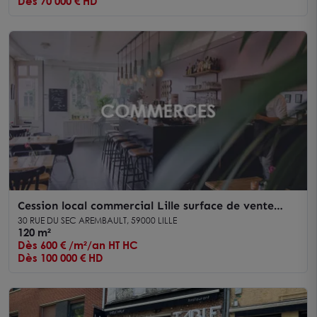
Dès 70 000 € HD
Cession local commercial Lille surface de vente
lumineuse centre-ville
30 RUE DU SEC AREMBAULT, 59000 LILLE
120 m²
Dès 600 € /m²/an HT HC
Dès 100 000 € HD