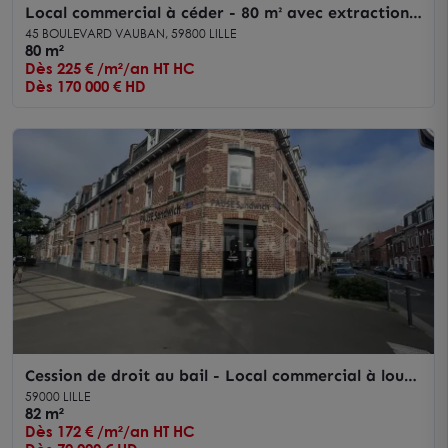
Local commercial à céder - 80 m² avec extraction
au coeur d'un quartier étudiant dynamique
45 BOULEVARD VAUBAN, 59800 LILLE
80 m²
Dès 225 € /m²/an HT HC
Dès 170 000 € HD
Cession de droit au bail - Local commercial à louer
idéalement situé dans le quartier dynamique
59000 LILLE
d'Euratechnologies à Lille
82 m²
Dès 172 € /m²/an HT HC