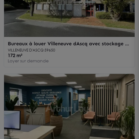
Bureaux à louer Villeneuve dAscq avec stockage et
6 places de parking
VILLENEUVE D'ASCQ 59650
172 m²
Loyer sur demande