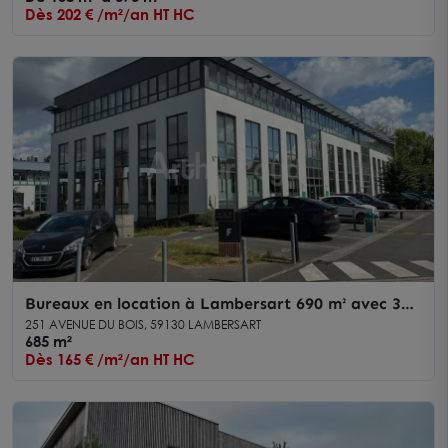
Dès 202 € /m²/an HT HC
Bureaux en location à Lambersart 690 m² avec 33
parkings extérieurs
251 AVENUE DU BOIS, 59130 LAMBERSART
685 m²
Dès 165 € /m²/an HT HC