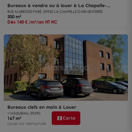
Bureaux à vendre ou à louer à La Chapelle-
d'Armentières climatisés et prêts à l'emploi
RUE AMBROISE PARÉ, 59930 LA CHAPELLE D'ARMENTIERES
300 m²
Dès 140 € /m²/an HT HC
Bureaux clefs en main à Louer
WASQUEHAL 59290
Carte
167 m²
Loyer sur demande