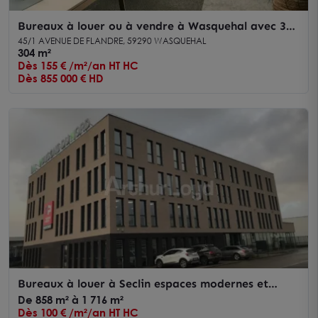
Bureaux à louer ou à vendre à Wasquehal avec 33
places de parking privatives
45/1 AVENUE DE FLANDRE, 59290 WASQUEHAL
304 m²
Dès 155 € /m²/an HT HC
Dès 855 000 € HD
Bureaux à louer à Seclin espaces modernes et
parking privatif sur site
De 858 m² à 1 716 m²
Dès 100 € /m²/an HT HC