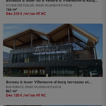
Bureaux à louer ou à vendre à Villeneuve-d'Ascq
avec grande luminosité
312 RUE DES FUSILLÉS, 59650 VILLENEUVE D'ASCQ
166 m²
Dès 210 € /m²/an HT HC
Bureau à louer Villeneuve-d'Ascq terrasses et
desserte transports en commun
RUE HORACE, 59650 VILLENEUVE D'ASCQ
861 m²
Dès 120 € /m²/an HT HC