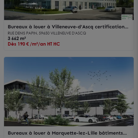
Bureaux à louer à Villeneuve-d'Ascq certification
BREEAM et accès privilégié
RUE DENIS PAPIN, 59650 VILLENEUVE D'ASCQ
3 662 m²
Dès 190 € /m²/an HT HC
Bureaux à louer à Marquette-lez-Lille bâtiments