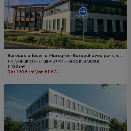
Bureaux à louer à Marcq-en-Baroeul avec parkings
et accès rapide aux grands axes
340 AVENUE DE LA MARNE, 59700 MARCQ EN BAROEUL
1 132 m²
Dès 150 € /m²/an HT HC