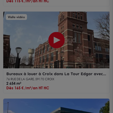
Dès 115 € /m²/an HT HC
Visite vidéo
Bureaux à louer à Croix dans La Tour Edgar avec
parking privatif
76 RUE DE LA GARE, 59170 CROIX
2 654 m²
Dès 165 € /m²/an HT HC