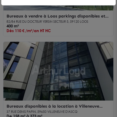
Bureaux à vendre à Loos parkings disponibles et
accès rapide à Lille
82/84 RUE DU DOCTEUR YERSIN SECTEUR 5, 59120 LOOS
400 m²
Dès 110 € /m²/an HT HC
Bureaux disponibles à la location à Villeneuve
d'Ascq - Espaces de travail clés en main
37 RUE DENIS PAPIN, 59650 VILLENEUVE D'ASCQ
De 158 m² à 373 m²