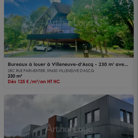
Lille.
Bureaux à louer à Villeneuve-d'Ascq - 230 m² avec
grande terrasse et environnement arboré
28C RUE PARMENTIER, 59650 VILLENEUVE D'ASCQ
230 m²
Dès 125 € /m²/an HT HC