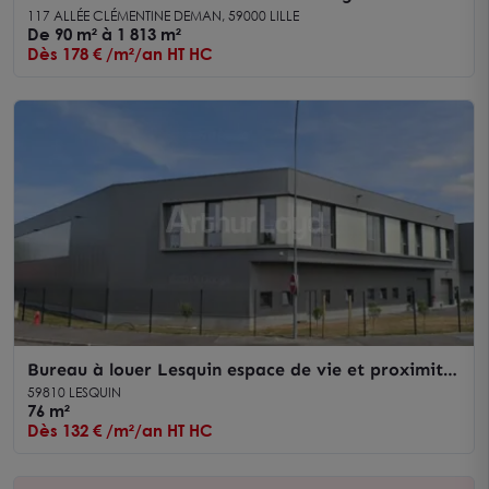
places de stationnement
117 ALLÉE CLÉMENTINE DEMAN, 59000 LILLE
De 90 m² à 1 813 m²
Dès 178 € /m²/an HT HC
Bureau à louer Lesquin espace de vie et proximité
axes routiers
59810 LESQUIN
76 m²
Dès 132 € /m²/an HT HC