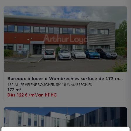
Bureaux à louer à Wambrechies surface de 172 m²
disponible
132 ALLEE HELENE BOUCHER, 59118 WAMBRECHIES
172 m²
Dès 122 € /m²/an HT HC