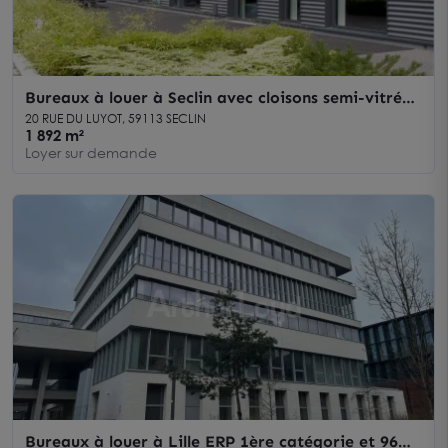
Bureaux à louer à Seclin avec cloisons semi-vitrées
et accès autoroutier
20 RUE DU LUYOT, 59113 SECLIN
1 892 m²
Loyer sur demande
Bureaux à louer à Lille ERP 1ère catégorie et 96