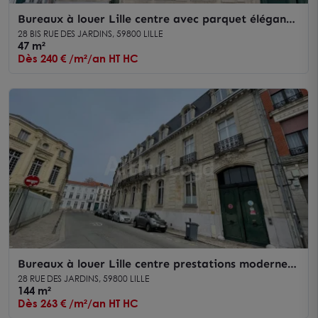
Bureaux à louer Lille centre avec parquet élégant
et hauteur sous plafond
28 BIS RUE DES JARDINS, 59800 LILLE
47 m²
Dès 240 € /m²/an HT HC
Bureaux à louer Lille centre prestations modernes
et grande hauteur sous plafond
28 RUE DES JARDINS, 59800 LILLE
144 m²
Dès 263 € /m²/an HT HC