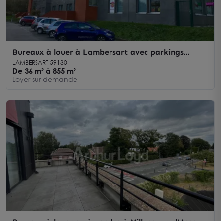
Bureaux à louer à Lambersart avec parkings
privatifs et surfaces modulables
LAMBERSART 59130
De 36 m² à 855 m²
Loyer sur demande