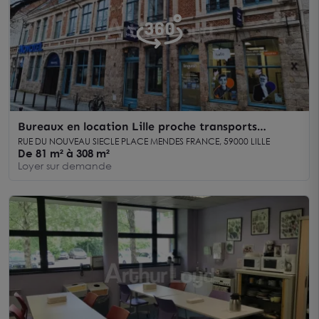
Bureaux en location Lille proche transports
rénovés avec hall privatif
RUE DU NOUVEAU SIECLE PLACE MENDES FRANCE, 59000 LILLE
De 81 m² à 308 m²
Loyer sur demande