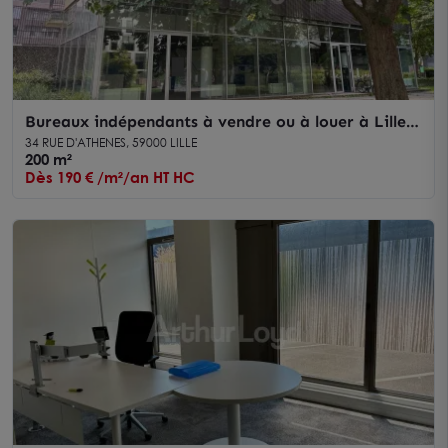
Bureaux indépendants à vendre ou à louer à Lille -
Plateau de caractère sur 2 niveaux avec grands
34 RUE D'ATHENES, 59000 LILLE
volumes
200 m²
Dès 190 € /m²/an HT HC