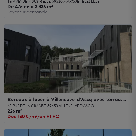
neufs avec stockage
16 AVENUE INDUSTRIELLE, 59520 MARQUETTE LEZ LILLE
De 475 m² à 3 836 m²
Loyer sur demande
Bureaux à louer à Villeneuve-d'Ascq avec terrasses
privatives et certification BREEAM
61 RUE DE LA CIMAISE, 59650 VILLENEUVE D'ASCQ
226 m²
Dès 160 € /m²/an HT HC