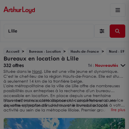
Lille
Accueil
Bureaux - Location
Hauts-de-France
Nord - 59
Bureaux en location à Lille
332 offres
Tri :
Nouveautés
Située dans le
Nord
, Lille est une ville jeune et dynamique.
C’est le chef-lieu de la région Hauts-de-France. Elle est située
à seulement 14 km de la frontière belge.
L'aire métropolitaine de la ville de Lille offre de nombreuses
possibilités aux entreprises à la recherche d'un bureau
accessible en location. En place depuis une trentaine
Nous mettons nos connaissances et compétences au service
d'années, notre société dispose d'un savoir-faire et d'une
de votre entreprise afin de trouver le bureau adapté à votre
expertise approfondie sur le marché immobilier local.
activité au sein de la métropole lilloise. Premier groupe local
lire plus
de conseil en immobilier d'entreprise, Arthur Loyd favorise le
développement des sociétés de toutes tailles en les guidant
pour la réalisation de leur projet de location de bureaux à