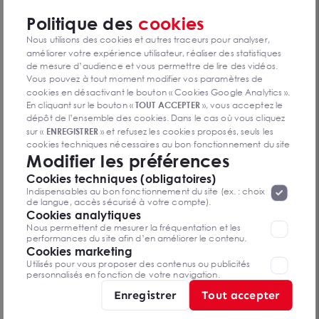
Politique des
cookies
Nous utilisons des cookies et autres traceurs pour analyser,
améliorer votre expérience utilisateur, réaliser des statistiques
de mesure d’audience et vous permettre de lire des vidéos.
Vous pouvez à tout moment modifier vos paramètres de
cookies en désactivant le bouton « Cookies Google Analytics ».
En cliquant sur le bouton «
TOUT ACCEPTER
», vous acceptez le
Bureaux à louer à Lille immeuble récent labellisé
dépôt de l’ensemble des cookies. Dans le cas où vous cliquez
Breeam In Use Very Good
sur «
ENREGISTRER
» et refusez les cookies proposés, seuls les
1A RUE JEAN WALTER, 59000 LILLE
396 m²
cookies techniques nécessaires au bon fonctionnement du site
Modifier les préférences
Loyer sur demande
seront déposés. Pour plus d’informations, vous pouvez consulter
«
Protection des données à caractère
la page
Cookies techniques (obligatoires)
personnel
».
Lorsque vous naviguez sur notre site internet, il
Indispensables au bon fonctionnement du site (ex. : choix
peut être amenée à déposer des cookies. Vous avez la
de langue, accès sécurisé à votre compte).
Visite vidéo
possibilité de désactiver les cookies, ces réglages ne seront
Cookies analytiques
valables que sur le navigateur que vous utilisez actuellement
Nous permettent de mesurer la fréquentation et les
performances du site afin d’en améliorer le contenu.
Cookies marketing
Utilisés pour vous proposer des contenus ou publicités
personnalisés en fonction de votre navigation.
Enregistrer
Tout accepter