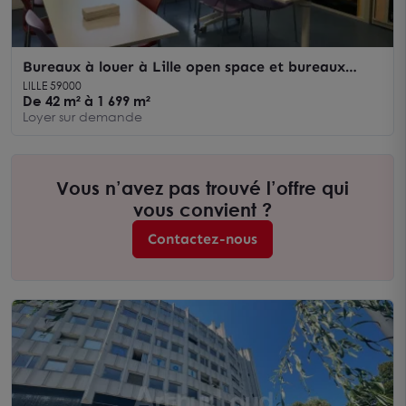
Bureaux à louer à Lille open space et bureaux
cloisonnés secteur dynamique
LILLE 59000
De 42 m² à 1 699 m²
Loyer sur demande
Vous n’avez pas trouvé l’offre qui
vous convient ?
Contactez-nous