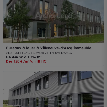
Bureaux à louer à Villeneuve-d'Ascq immeuble
indépendant basse consommation
21/31 RUE HERACLES, 59650 VILLENEUVE D'ASCQ
De 434 m² à 1 796 m²
Dès 120 € /m²/an HT HC