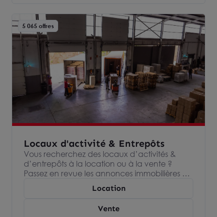
marché. Alors surtout, contactez-nous
directement, sans engagement.
5 065 offres
Locaux d'activité & Entrepôts
Vous recherchez des locaux d’activités &
d’entrepôts à la location ou à la vente ?
Passez en revue les annonces immobilières de
nos agences Arthur Loyd, spécialisées dans
Location
l’immobilier d’entreprise et devenez
propriétaire ou locataire de votre entrepôts
Vente
ou espace industriel.