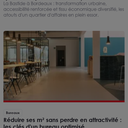
l'implantation d'entreprises
La Bastide à Bordeaux : transformation urbaine,
accessibilité renforcée et tissu économique diversifié, les
atouts d'un quartier d'affaires en plein essor.
Bureaux
Réduire ses m² sans perdre en attractivité :
les clés d'un bureau optimisé