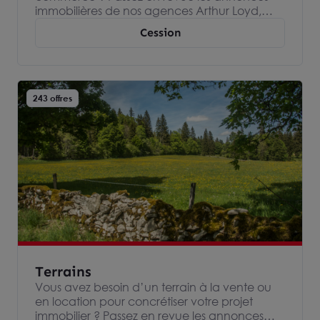
immobilières de nos agences Arthur Loyd,
spécialisées dans l’immobilier d’entreprise et
Cession
devenez propriétaire ou locataire de votre
fond de commerce.
243 offres
Terrains
Vous avez besoin d’un terrain à la vente ou
en location pour concrétiser votre projet
immobilier ? Passez en revue les annonces