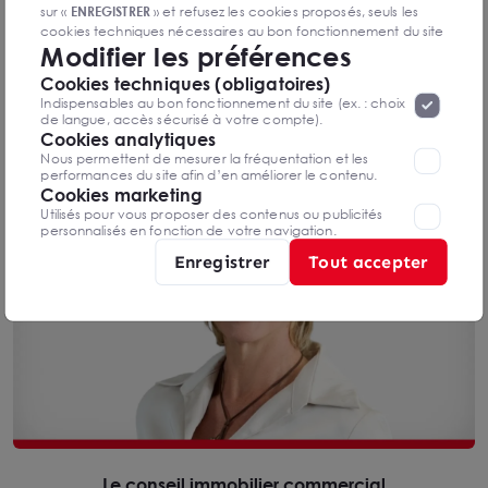
organisation, vos modes de travail et dans vos
sur «
ENREGISTRER
» et refusez les cookies proposés, seuls les
cookies techniques nécessaires au bon fonctionnement du site
recherches de bureau - siège social, établissement,
Modifier les préférences
seront déposés. Pour plus d’informations, vous pouvez consulter
local professionnel partout en France
«
Protection des données à caractère
la page
Cookies techniques (obligatoires)
personnel
».
Lorsque vous naviguez sur notre site internet, il
Indispensables au bon fonctionnement du site (ex. : choix
Notre expertise en bureaux
peut être amenée à déposer des cookies. Vous avez la
de langue, accès sécurisé à votre compte).
possibilité de désactiver les cookies, ces réglages ne seront
Cookies analytiques
valables que sur le navigateur que vous utilisez actuellement
Nous permettent de mesurer la fréquentation et les
performances du site afin d’en améliorer le contenu.
Cookies marketing
Utilisés pour vous proposer des contenus ou publicités
personnalisés en fonction de votre navigation.
Enregistrer
Tout accepter
Le conseil immobilier commercial