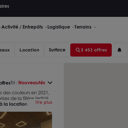
aires
Activité / Entrepôts
Logistique
Terrains
Surface
eaux
Location
5 452 offres
Tri :
Nouveautés
offres
s des couleurs en 2021,
es de la filière tertiaire
lire plus
à la location
,
 de l'Hexagone. En ce
hé locatif se confirme
x commercialisés
,