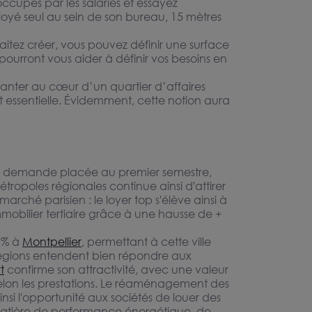
ccupés par les salariés et essayez
loyé seul au sein de son bureau, 15 mètres
aitez créer, vous pouvez définir une surface
pourront vous aider à définir vos besoins en
lanter au cœur d’un quartier d’affaires
t essentielle. Évidemment, cette notion aura
e demande placée au premier semestre,
opoles régionales continue ainsi d'attirer
marché parisien : le loyer top s'élève ainsi à
mmobilier tertiaire grâce à une hausse de +
4 % à
Montpellier
, permettant à cette ville
régions entendent bien répondre aux
t
confirme son attractivité, avec une valeur
selon les prestations. Le réaménagement des
insi l'opportunité aux sociétés de louer des
matière de performance énergétique, de