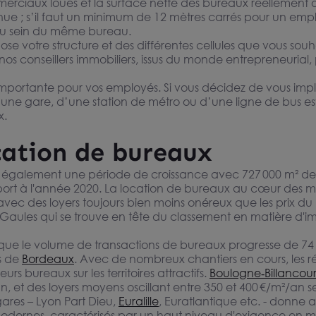
erciaux loués et la surface nette des bureaux réellement o
ue ; s’il faut un minimum de 12 mètres carrés pour un emp
s au sein du même bureau.
se votre structure et des différentes cellules que vous souh
os conseillers immobiliers, issus du monde entrepreneurial, 
importante pour vos employés. Si vous décidez de vous imp
’une gare, d’une station de métro ou d’une ligne de bus es
x.
ocation de bureaux
ouer ou à vendre à
 également une période de croissance avec 727 000 m² d
e étage élevé avec
69100
rt à l'année 2020. La location de bureaux au cœur des métr
, avec des loyers toujours bien moins onéreux que les prix du 
m²/an HT HC
es Gaules qui se trouve en tête du classement en matière d'i
 que le volume de transactions de bureaux progresse de 7
us de
Bordeaux
. Avec de nombreux chantiers en cours, les 
s bureaux sur les territoires attractifs.
Boulogne‑Billancour
n, et des loyers moyens oscillant entre 350 et 400 €/m²/an 
gares – Lyon Part Dieu,
Euralille
, Euratlantique etc. - donne a
odernes, caractérisés par un haut niveau d'exigence en 