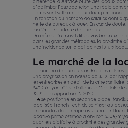
différence la surface brute des locaux comm
d’optimiser l’espace selon une règle conven
carrés sont suffisants pour deux personne
En fonction du nombre de salariés dont dispo
nette de bureaux à louer. En cas de doute, n
matière de surface de bureaux.
De même, l’accessibilité à vos bureaux est 
dans les grandes métropoles, la proximité d
une incidence sur le bail de vos futurs locau
Le marché de la l
Bureaux à louer à Lyon 7ème
Bureaux à l
Le marché de bureaux en Régions retrouve
dans parc tertiaire avec parking
Villeurbann
LYON 69007
VILLEURBANNE 
une progression en hausse de 35 % par rappo
privatif
152 m²
accès PMR
195 m²
les entreprises en dépit de la crise sanitaire
Dès 150 € /m²/an HT HC
Dès 160 € /
340 € à Lyon. C'est d'ailleurs la Capitale d
33 % par rapport au T2 2020.
Lille
se positionne en seconde place, tandis
labellisée French Tech de se hisser au-dess
demandes des entreprises souhaitant louer leur
locative prime estimée à environ 550 €/m²/a
quartiers d'affaire à proximité des grandes 
surfaces de bureaux au sein d'immeubles m