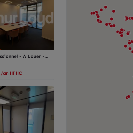
ssionnel - À Louer -
 /an HT HC