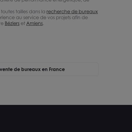
outes tailles dans la
recherche de bureaux
rience au service de vos projets afin de
re
Béziers
et
Amiens
.
e vente de bureaux en France