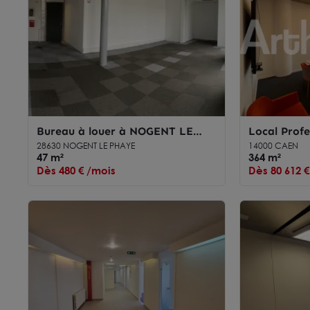
Bureau à louer à NOGENT LE
Local Profe
PHAYE 28630
CAEN
28630 NOGENT LE PHAYE
14000 CAEN
47 m²
364 m²
Dès 480 € /mois
Dès 80 612 €