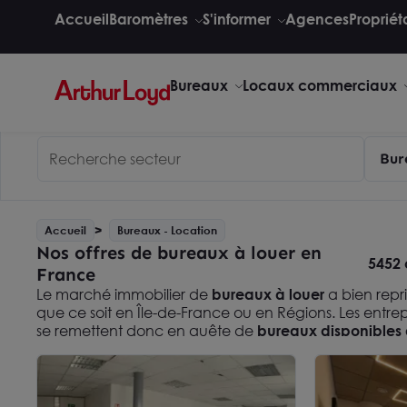
Accueil
Baromètres
S'informer
Agences
Propriét
Bureaux
Locaux commerciaux
Bur
Accueil
Bureaux - Location
Nos offres de bureaux à louer en
5452 
France
Le marché immobilier de
bureaux à louer
a bien repri
que ce soit en Île-de-France ou en Régions. Les entrepris
se remettent donc en quête de
bureaux disponibles 
notamment au sein des différents quartiers d'affaires
qui concerne le marché francilien, la reprise du marc
au second semestre 2021 avec 765 600 m² de
bureau
+14% au regard de l’année précédente.