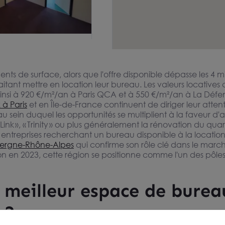
2 à louer Montbéliard
200
ois HT
s de surface, alors que l'offre disponible dépasse les 4 mil
nt mettre en location leur bureau. Les valeurs locatives cont
t ainsi à 920 €/m²/an à Paris QCA et à 550 €/m²/an à La Déf
 à Paris
et en Île-de-France continuent de diriger leur attent
 sein duquel les opportunités se multiplient à la faveur d'a
Link », « Trinity » ou plus généralement la rénovation du qua
s entreprises recherchant un bureau disponible à la location
ergne-Rhône-Alpes
qui confirme son rôle clé dans le march
en 2023, cette région se positionne comme l'un des pôles le
 meilleur espace de bureau
 ?
vendre Villeurbanne