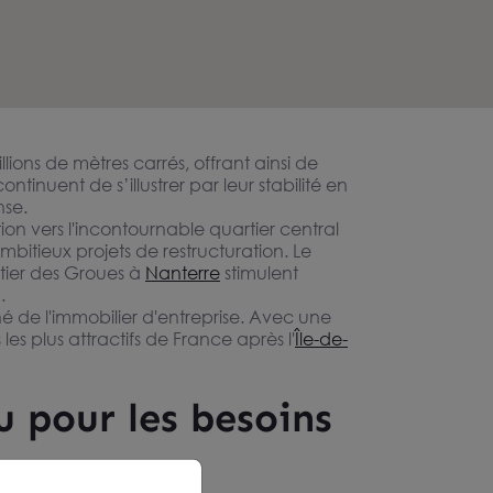
lions de mètres carrés, offrant ainsi de
inuent de s’illustrer par leur stabilité en
ense.
ion vers l'incontournable quartier central
mbitieux projets de restructuration. Le
rtier des Groues à
Nanterre
stimulent
.
é de l'immobilier d'entreprise. Avec une
s plus attractifs de France après l'
Île-de-
 pour les besoins