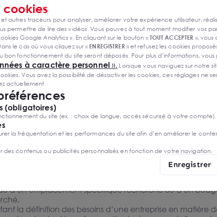
ns de votre entreprise est une décision cruciale. Il peut être 
vec parkings dans
69100
s
cookies
ière étape du processus consiste à déterminer le type d'e
rtiaire
 424 m²
 et autres traceurs pour analyser, améliorer votre expérience utilisateur, réali
m²/an HT HC
ou préférez-vous un petit bureau ? Avez-vous besoin d'un 
s permettre de lire des vidéos. Vous pouvez à tout moment modifier vos p
e coworking ou des bureaux individuels ? Qu'en est-il du s
ookies Google Analytics ». En cliquant sur le bouton «
TOUT ACCEPTER
», vous
ous anticiper le développement de votre entreprise, intégr
ans le cas où vous cliquez sur «
ENREGISTRER
» et refusez les cookies proposés
uble que vous n’occuperez que partiellement, vous permet
u bon fonctionnement du site seront déposés. Pour plus d’informations, vous
nt ainsi un revenu foncier complémentaire ?
onnées à caractère personnel
».
Lorsque vous naviguez sur notre site
 affiner votre recherche et à trouver le meilleur immobilier
ies. Vous avez la possibilité de désactiver les cookies, ces réglages ne ser
la superficie dont vous avez besoin. Cela vous aidera à dé
sez actuellement
 grand pour vos besoins.
 préférences
 (obligatoires)
face dont vous avez besoin
ctionnement du site (ex. : choix de langue, accès sécurisé à votre compte).
es
ion de bureau
r la fréquentation et les performances du site afin d’en améliorer le conte
il, et donc la rentabilité d’une entreprise, passe par le bien-
er des contenus ou publicités personnalisés en fonction de votre navigation.
eaux à louer doit de ce fait intégrer cette notion primordia
sponibles au cœur de
Enregistrer
oit prendre en compte les équipements qui permettront d’att
 à Clermont-Ferrand
and 63000
ent à la surface et la surface nécessaire aux bonnes conditi
demande
lle dû à un emplacement spécifique recherché ou à un budg
erché.
tant la définition des besoins d’une entreprise en matière de