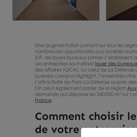
Bureau 317m2 à louer
Bureau 62m
Montbéliard
Montbeliard 25200
Montbeliard 25
317 m²
62 m²
Dès 1 540 € /mois HT
Dès 360 € /m
Une augmentation portant sur tous les segment
nombreuses opportunités aux sociétés souhaita
IDF : les loyers bureaux primes s’établissen
Les entreprises souhaitant
louer des bureaux
des affaires (QCA), ou celui de La Défense au
business campus Highlight, l’ensemble « the 
l’attractivité de Paris-La Défense auprès de
On peut également parler de la région
Auv
demande qui dépasse les 340 000 m² sur Lyon 
France
.
Comment choisir le
de votre entreprise
Bureaux à louer Lyon 6ème
Bureaux à 