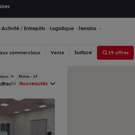
aires
Activité / Entrepôts
Logistique
Terrains
Surface
aux commerciaux
Vente
19 offres
Alpes
Rhône - 69
Tri :
Nouveautés
offres