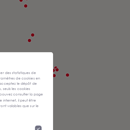
ser des statistiques de
aramètres de cookies en
 acceptez le dépôt de
, seuls les cookies
 pouvez consulter la page
 internet, il peut être
ont valables que sur le