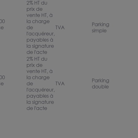
2% HT du
prix de
vente HT, à
00
la charge
Parking
ce
de
TVA
simple
l'acquéreur,
payables à
la signature
de l'acte
2% HT du
prix de
vente HT, à
00
la charge
Parking
ce
de
TVA
double
l'acquéreur,
payables à
la signature
de l'acte