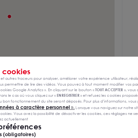
s
cookies
 et autres traceurs pour analyser, améliorer votre expérience utilisateur, réali
s permettre de lire des vidéos. Vous pouvez à tout moment modifier vos p
ookies Google Analytics ». En cliquant sur le bouton «
TOUT ACCEPTER
», vous
ans le cas où vous cliquez sur «
ENREGISTRER
» et refusez les cookies proposés
u bon fonctionnement du site seront déposés. Pour plus d’informations, vous
onnées à caractère personnel
».
Lorsque vous naviguez sur notre site
ies. Vous avez la possibilité de désactiver les cookies, ces réglages ne ser
sez actuellement
ité immédiate
 préférences
 (obligatoires)