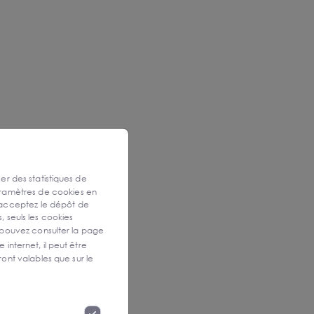
ser des statistiques de
aramètres de cookies en
 acceptez le dépôt de
, seuls les cookies
 pouvez consulter la page
 internet, il peut être
ont valables que sur le