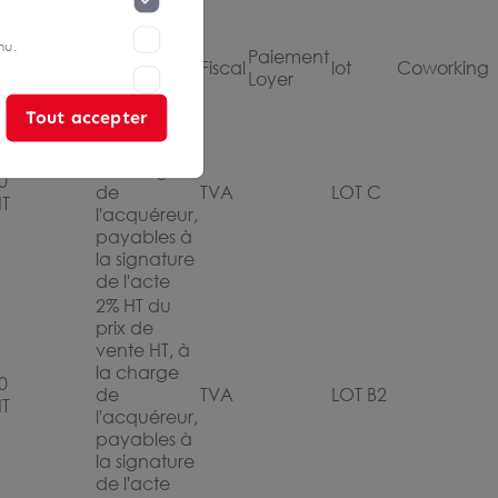
nu.
Paiement
Charges
Honoraires
Fiscal
lot
Coworking
Loyer
2% HT du
Tout accepter
prix de
vente HT, à
la charge
0
de
TVA
LOT C
HT
l'acquéreur,
payables à
la signature
de l'acte
2% HT du
prix de
vente HT, à
la charge
0
de
TVA
LOT B2
HT
l'acquéreur,
payables à
la signature
de l'acte