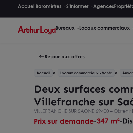
Accueil
Baromètres
S'informer
Agences
Propriét
Bureaux
Locaux commerciaux
Retour aux offres
Accueil
Locaux commerciaux - Vente
Auver
Deux surfaces comm
Villefranche sur Sa
VILLEFRANCHE SUR SAONE 69400 –
Obtenir 
347 m²
Dis
Prix sur demande
-
-