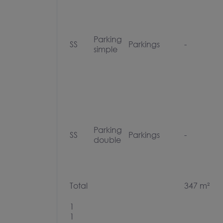
Parking
SS
Parkings
-
simple
Parking
SS
Parkings
-
double
Total
347 m²
1
1