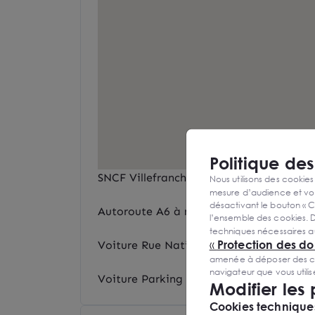
Politique de
SNCF Villefranche à 2 minutes
Nous utilisons des cookies
mesure d’audience et vou
désactivant le bouton « C
Autoroute A6 à moins de 10 minutes
l’ensemble des cookies. D
techniques nécessaires a
«
Protection des d
Voiture Rue Nationale à proximité
amenée à déposer des cook
navigateur que vous utili
Voiture Parking des Ursulines à proxim
Modifier les
Cookies techniques