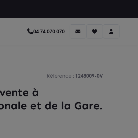
04 74 070 070
Référence :
1248009-0V
 vente à
onale et de la Gare.