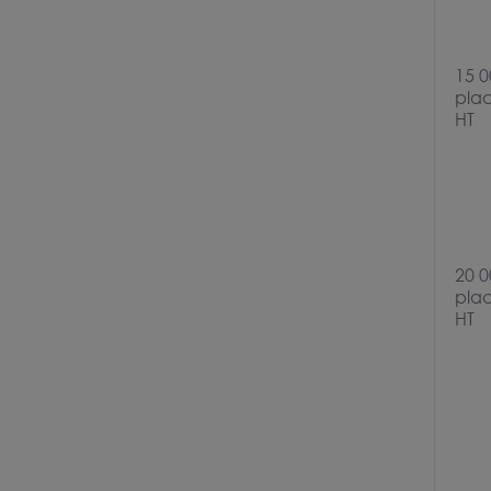
15 0
pla
HT
20 0
pla
HT