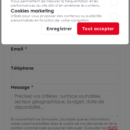
Nous permettent de mesurer la fréquentation et les
04 74 070 070
performances du site afin d’en améliorer le contenu.
Cookies marketing
Utilisés pour vous proposer des contenus ou publicités
Mettre en favoris
personnalisés en fonction de votre navigation.
Enregistrer
Tout accepter
Nom Prénom
Email
Téléphone
Message
En soumettant ce formulaire, j'accepte que les informations
saisies soient exploitées dans le cadre de ma demande et de la
relation commerciale qui peut en découler. Consulter nos
RGPD