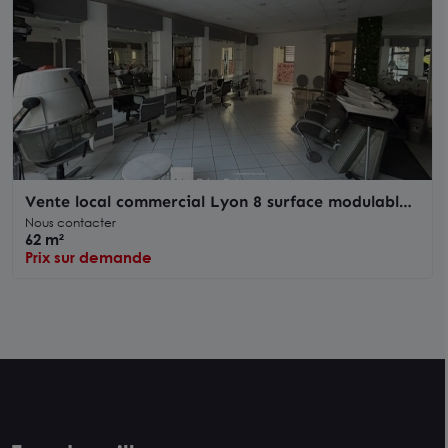
Vente local commercial Lyon 8 surface modulable
et visibilité axe passant
Nous contacter
62 m²
Prix sur demande