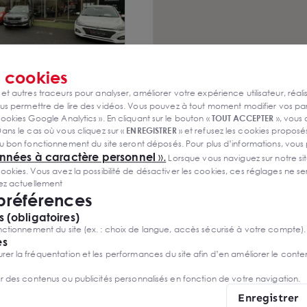
s
cookies
 et autres traceurs pour analyser, améliorer votre expérience utilisateur, réali
ercial de 500 m² en
s permettre de lire des vidéos. Vous pouvez à tout moment modifier vos p
ibilité maximale sur
60
ookies Google Analytics ». En cliquant sur le bouton «
TOUT ACCEPTER
», vous
t à Malemort
ans le cas où vous cliquez sur «
ENREGISTRER
» et refusez les cookies proposés
demande
u bon fonctionnement du site seront déposés. Pour plus d’informations, vous
onnées à caractère personnel
».
Lorsque vous naviguez sur notre site
ies. Vous avez la possibilité de désactiver les cookies, ces réglages ne ser
sez actuellement
 préférences
 (obligatoires)
ctionnement du site (ex. : choix de langue, accès sécurisé à votre compte).
es
r la fréquentation et les performances du site afin d’en améliorer le conte
er des contenus ou publicités personnalisés en fonction de votre navigation.
Enregistrer