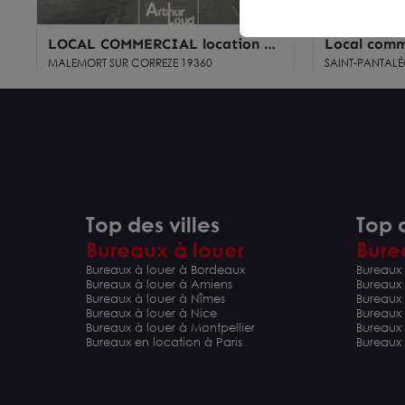
LOCAL COMMERCIAL location à
Local comme
MALEMORT SUR CORREZE 19360
d'activité
MALEMORT SUR CORREZE 19360
SAINT-PANTALÉ
250 m²
De 200 m² à 
Loyer sur demande
Loyer sur 
Top des villes
Top d
Bureaux à louer
Bure
Bureaux à louer à Bordeaux
Bureaux 
Bureaux à louer à Amiens
Bureaux
Bureaux à louer à Nîmes
Bureaux 
Bureaux à louer à Nice
Bureaux
Bureaux à louer à Montpellier
Bureaux
Bureaux en location à Paris
Bureaux 
LOCAL COMMERCIAL location à
LOCAL COM
BRIVE-LA-GAILLARDE 19100
MALEMORT 
BRIVE-LA-GAILLARDE 19100
MALEMORT SUR
215 m²
De 250 m² à