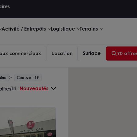
aires
Activité / Entrepôts
Logistique
Terrains
Surface
aux commerciaux
Location
70 offre
aine
Correze - 19
Tri :
Nouveautés
offres