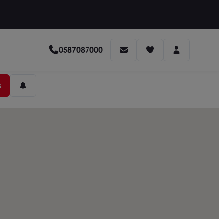
0587087000
s