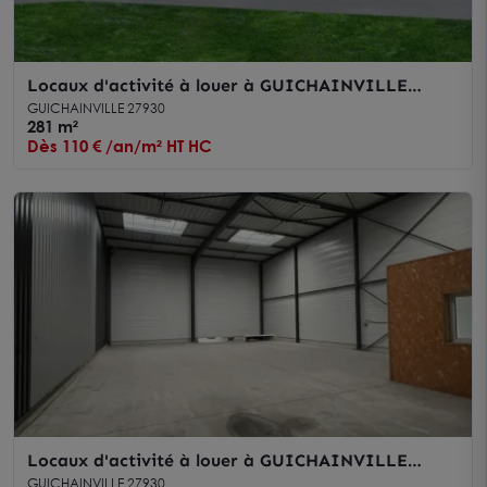
Locaux d'activité à louer à GUICHAINVILLE
27930
GUICHAINVILLE 27930
281 m²
Dès 110 € /an/m² HT HC
Locaux d'activité à louer à GUICHAINVILLE
27930
GUICHAINVILLE 27930