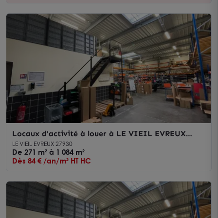
Locaux d'activité à louer à LE VIEIL EVREUX
27930
LE VIEIL EVREUX 27930
De 271 m² à 1 084 m²
Dès 84 € /an/m² HT HC