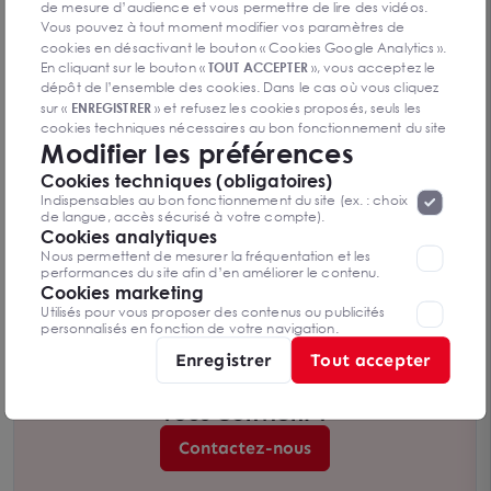
de mesure d’audience et vous permettre de lire des vidéos.
Vous pouvez à tout moment modifier vos paramètres de
cookies en désactivant le bouton « Cookies Google Analytics ».
En cliquant sur le bouton «
TOUT ACCEPTER
», vous acceptez le
dépôt de l’ensemble des cookies. Dans le cas où vous cliquez
sur «
ENREGISTRER
» et refusez les cookies proposés, seuls les
cookies techniques nécessaires au bon fonctionnement du site
Modifier les préférences
seront déposés. Pour plus d’informations, vous pouvez consulter
«
Protection des données à caractère
la page
Cookies techniques (obligatoires)
personnel
».
Lorsque vous naviguez sur notre site internet, il
Indispensables au bon fonctionnement du site (ex. : choix
peut être amenée à déposer des cookies. Vous avez la
de langue, accès sécurisé à votre compte).
possibilité de désactiver les cookies, ces réglages ne seront
Cookies analytiques
Locaux d'activité à louer à ANGERVILLE LA
valables que sur le navigateur que vous utilisez actuellement
Nous permettent de mesurer la fréquentation et les
CAMPAGNE 27930
ANGERVILLE LA CAMPAGNE 27930
performances du site afin d’en améliorer le contenu.
429 m²
Cookies marketing
Dès 70 € /an/m² HT HC
Utilisés pour vous proposer des contenus ou publicités
personnalisés en fonction de votre navigation.
Enregistrer
Tout accepter
Vous n’avez pas trouvé l’offre qui
vous convient ?
Contactez-nous