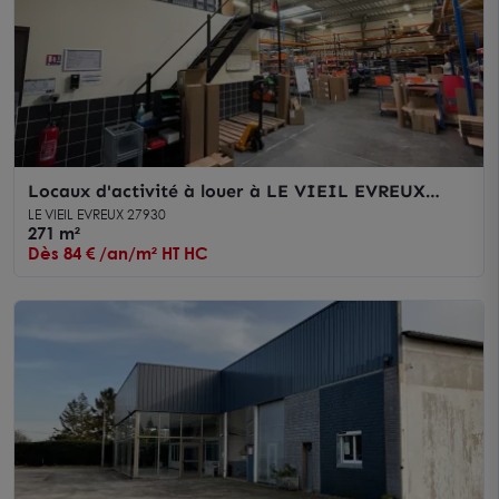
Locaux d'activité à louer à LE VIEIL EVREUX
27930
LE VIEIL EVREUX 27930
271 m²
Dès 84 € /an/m² HT HC