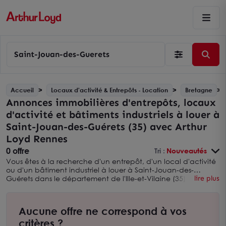
Saint-Jouan-des-Guerets
Accueil
Locaux d'activité & Entrepôts - Location
Bretagne
Annonces immobilières d'entrepôts, locaux
d'activité et bâtiments industriels à louer à
Saint-Jouan-des-Guérets (35) avec Arthur
Loyd Rennes
0 offre
Tri :
Nouveautés
Vous êtes à la recherche d'un entrepôt, d'un local d'activité
ou d'un bâtiment industriel à louer à Saint-Jouan-des-
Guérets dans le département de l'Ille-et-Vilaine (35) ?
lire plus
Découvrez nos offres d'entrepôts et locaux d'activité à louer
sur ce secteur avec Arthur Loyd Rennes. Vous pouvez
également élargir votre recherche en consultant
nos
Aucune offre ne correspond à vos
annonces immobilières d'entrepôts, usines et locaux d'activités
à louer dans l'ILLE-ET-VILAINE (35) avec Arthur Loyd Rennes.
critères ?