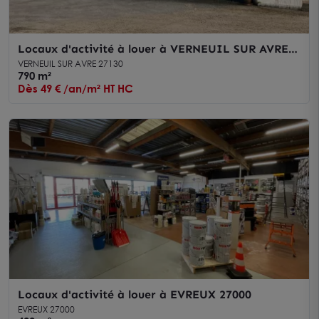
Locaux d'activité à louer à VERNEUIL SUR AVRE
27130
VERNEUIL SUR AVRE 27130
790 m²
Dès 49 € /an/m² HT HC
Locaux d'activité à louer à EVREUX 27000
EVREUX 27000