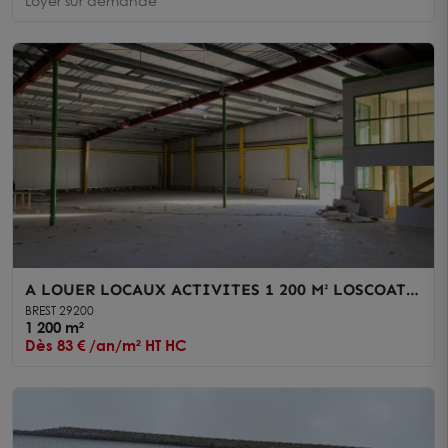
Loyer sur demande
A LOUER LOCAUX ACTIVITES 1 200 M² LOSCOAT
BREST
BREST 29200
1 200 m²
Dès 83 € /an/m² HT HC