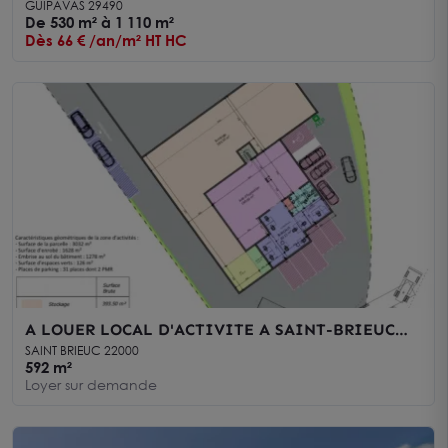
STOCKAGE A LOUER
GUIPAVAS 29490
De 530 m² à 1 110 m²
Dès 66 € /an/m² HT HC
A LOUER LOCAL D'ACTIVITE A SAINT-BRIEUC
592 m²
SAINT BRIEUC 22000
592 m²
Loyer sur demande