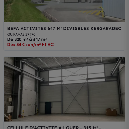
BEFA ACTIVITES 647 M² DIVISBLES KERGARADEC
GUIPAVAS 29490
De 320 m² à 647 m²
Dès 84 € /an/m² HT HC
CELLULE D'ACTIVITE A LOUER - 315 M² -