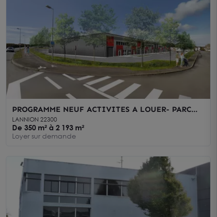
PROGRAMME NEUF ACTIVITES A LOUER- PARC
D'ACTIVITES PEGASE LANNION
LANNION 22300
De 350 m² à 2 193 m²
Loyer sur demande