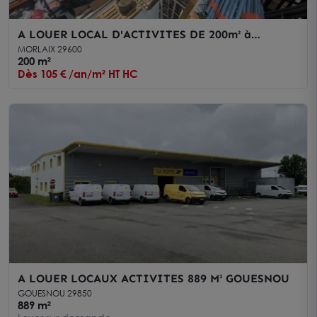
A LOUER LOCAL D'ACTIVITES DE 200m² à
MORLAIX
MORLAIX 29600
200 m²
Dès 105 € /an/m² HT HC
A LOUER LOCAUX ACTIVITES 889 M² GOUESNOU
GOUESNOU 29850
889 m²