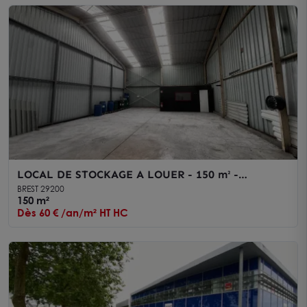
LOCAL DE STOCKAGE A LOUER - 150 m² -
LOSCOAT
BREST 29200
150 m²
Dès 60 € /an/m² HT HC