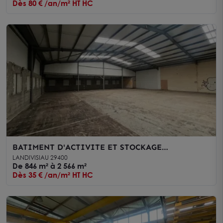
Dès 80 € /an/m² HT HC
BATIMENT D'ACTIVITE ET STOCKAGE
LANDIVISIAU
LANDIVISIAU 29400
De 846 m² à 2 566 m²
Dès 35 € /an/m² HT HC