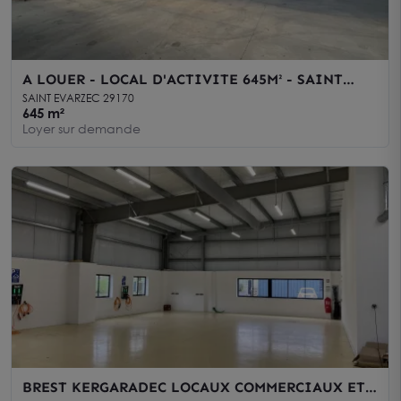
A LOUER - LOCAL D'ACTIVITE 645M² - SAINT
EVARZEC
SAINT EVARZEC 29170
645 m²
Loyer sur demande
BREST KERGARADEC LOCAUX COMMERCIAUX ET