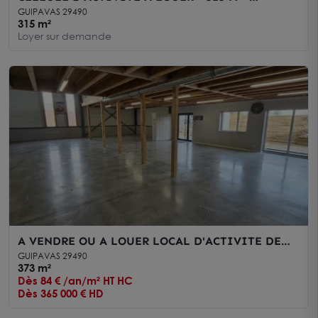
GUIPAVAS
GUIPAVAS 29490
315 m²
Loyer sur demande
A VENDRE OU A LOUER LOCAL D'ACTIVITE DE
373m² A GUIPAVAS
GUIPAVAS 29490
373 m²
Dès 84 € /an/m² HT HC
Dès 365 000 € HD