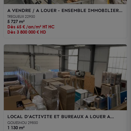
A VENDRE / A LOUER - ENSEMBLE IMMOBILIER
DE 5 727 M² - TREGUEUX
TREGUEUX 22950
5 727 m²
Dès 65 € /an/m² HT HC
Dès 3 800 000 € HD
LOCAL D'ACTIVITE ET BUREAUX A LOUER A
BREST KERGARADEC
GOUESNOU 29850
1 130 m²