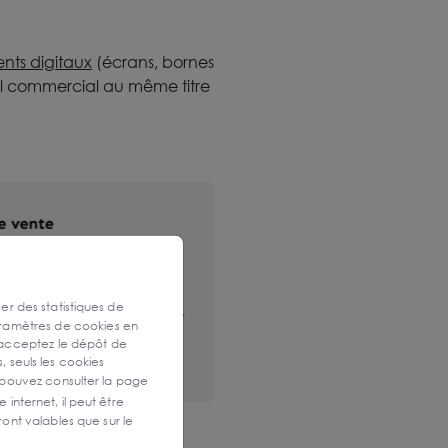
nts digitaux
(écrans, bornes
cal commercial au même titre
ser des statistiques de
aramètres de cookies en
 acceptez le dépôt de
, seuls les cookies
 pouvez consulter la page
 internet, il peut être
ont valables que sur le