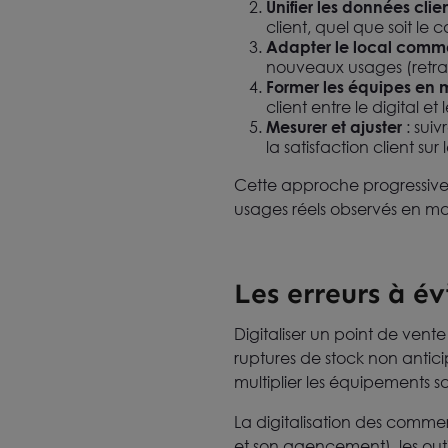
Unifier les données clien
client, quel que soit le c
Adapter le local comm
nouveaux usages (retrait,
Former les équipes en
client entre le digital et
Mesurer et ajuster
: sui
la satisfaction client su
Cette approche progressive li
usages réels observés en m
Les erreurs à é
Digitaliser un point de vente
ruptures de stock non anticip
multiplier les équipements s
La digitalisation des commer
et son agencement), les outi