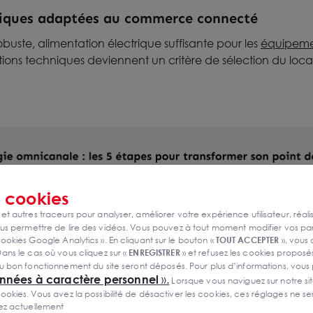
niques adaptées au commerce connecté
obuste, alimentation électrique suffisante pour les
équipeme
stations techniques deviennent un critère de sélection du lo
s
cookies
 et autres traceurs pour analyser, améliorer votre expérience utilisateur, réali
s permettre de lire des vidéos. Vous pouvez à tout moment modifier vos p
ookies Google Analytics ». En cliquant sur le bouton «
TOUT ACCEPTER
», vous
ans le cas où vous cliquez sur «
ENREGISTRER
» et refusez les cookies proposés
u bon fonctionnement du site seront déposés. Pour plus d’informations, vous
onnées à caractère personnel
».
Lorsque vous naviguez sur notre site
ies. Vous avez la possibilité de désactiver les cookies, ces réglages ne ser
sez actuellement