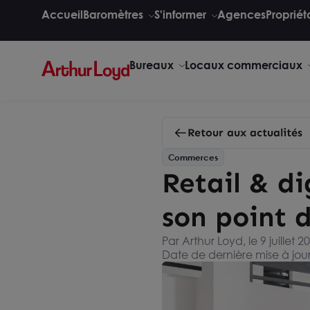
Accueil
Baromètres
S'informer
Agences
Propriét
Bureaux
Locaux commerciaux
Retour aux actualités
Commerces
Retail & d
son point 
Par Arthur Loyd, le 9 juillet 2
Date de dernière mise à jour :