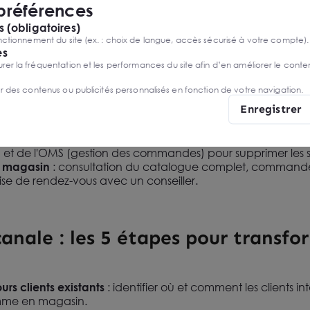
 préférences
s clés du commerce connecté
 (obligatoires)
epose sur un socle technologique désormais accessible a
ctionnement du site (ex. : choix de langue, accès sécurisé à votre compte).
es
r la fréquentation et les performances du site afin d’en améliorer le conte
e traditionnelle devient une interface de vente complète, c
er des contenus ou publicités personnalisés en fonction de votre navigation.
au système de gestion des commandes en temps réel.
Enregistrer
: plus de 80 % des services clients intègrent déjà l'IA pou
 stocks en temps réel.
es
: la stratégie omnicanale de 2026 s'appuie sur l'unificat
t) et de l'OMS (gestion des commandes) pour supprimer les s
n magasin
: consultation du catalogue complet, commande
ise de rendez-vous avec un conseiller.
anale : les 5 étapes pour transfo
rs clients existants
: identifier où et comment les clients i
omme en magasin.