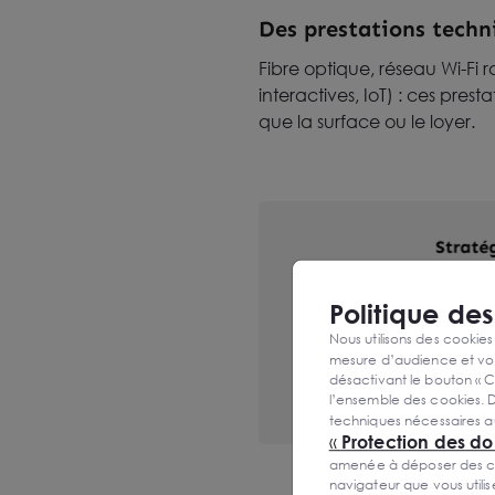
Des prestations tech
Fibre optique, réseau Wi-Fi r
interactives, IoT) : ces pre
que la surface ou le loyer.
Politique de
Nous utilisons des cookies
mesure d’audience et vou
désactivant le bouton « C
l’ensemble des cookies. D
techniques nécessaires a
«
Protection des d
amenée à déposer des cook
navigateur que vous utili