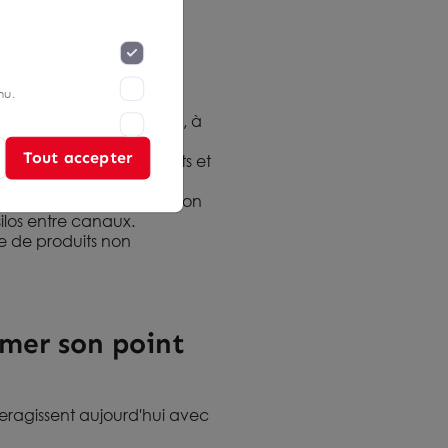
ux commerces de toutes
nu.
onnectée au stock global, à
Tout accepter
r recommander des produits et
ion du CRM, du PIM (gestion
ilos entre canaux.
 de produits non
rmer son point
nteragissent aujourd'hui avec