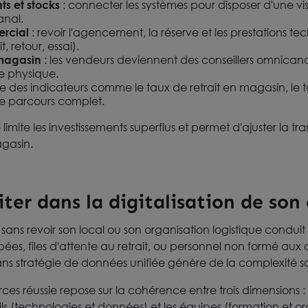
ts et stocks
: connecter les systèmes pour disposer d'une vi
anal.
ercial
: revoir l'agencement, la réserve et les prestations t
 retour, essai).
 magasin
: les vendeurs deviennent des conseillers omnican
 le physique.
vre des indicateurs comme le taux de retrait en magasin, l
r le parcours complet.
mite les investissements superflus et permet d'ajuster la tr
agasin.
viter dans la digitalisation de so
 sans revoir son local ou son organisation logistique conduit 
ées, files d'attente au retrait, ou personnel non formé aux out
ans stratégie de données unifiée génère de la complexité s
ces réussie repose sur la cohérence entre trois dimensions : 
ls (technologies et données) et les équipes (formation et or