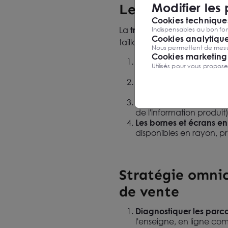
Modifier les
Les technologie
Cookies techniques
La
transformation du retail
r
Indispensables au bon fon
Cookies analytiqu
tailles.
Nous permettent de mesure
Cookies marketing
Le POS cloud
: la caiss
Utilisés pour vous propos
l'historique client et 
L'intelligence artificielle
optimiser la gestion des
L'unification des donné
de l'information produi
Les bornes et écrans e
disponibles en rayon, pr
Stratégie omnic
de vente
Diagnostiquer les parcou
l'enseigne, en ligne c