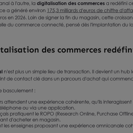
anal à l'autre, la
digitalisation des commerces
a redéfini c
erce a généré environ
175,3 milliards d'euros de chiffre d'aff
'euros en 2026. Loin de signer la fin du magasin, cette crois
elle du commerce connecté, pensé dès l'implantation du lo
talisation des commerces redéfini
al
n'est plus un simple lieu de transaction. Il devient un hub
oint de contact clé dans un parcours d'achat qui commenc
 ce basculement :
 attendent une expérience cohérente, qu'ils interagissen
téléphone ou via une application.
çais pratiquent le ROPO (Research Online, Purchase Offline)
avant d'acheter en magasin.
ent les enseignes proposant une expérience omnicanale coh