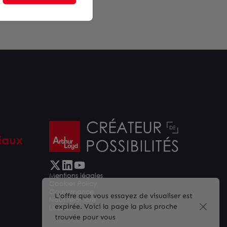
iaux
Mentions légales
Cookies Policy
Gouvernance
L'offre que vous essayez de visualiser est
Nous rejoindre
expirée. Voici la page la plus proche
Lexique
trouvée pour vous