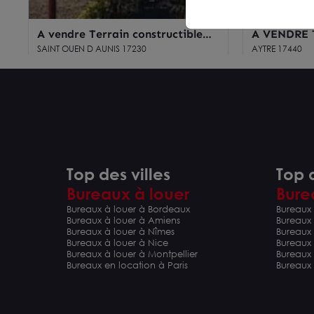
A vendre Terrain constructible
A VENDRE T
3162 m2
497 m2 -
SAINT OUEN D AUNIS 17230
AYTRE 17440
3 162 m²
2 497 m²
Dès 252 960 € HD
Dès 950 000
Top des villes
Top d
Bureaux à louer
Bure
Bureaux à louer à Bordeaux
Bureaux 
Bureaux à louer à Amiens
Bureaux
Bureaux à louer à Nîmes
Bureaux 
Bureaux à louer à Nice
Bureaux
Bureaux à louer à Montpellier
Bureaux
Bureaux en location à Paris
Bureaux 
A vendre Terrain Rochefort Sur
Opportunité
Mer 4452M²
à vendre 
ROCHEFORT 17300
SAINT JEAN D'
4 452 m²
Proche ax
12 304 m²