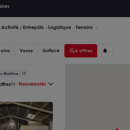
aires
Activité / Entrepôts
Logistique
Terrains
Surface
rains
Vente
6 offres
e Maritime - 17
Tri :
Nouveautés
offres