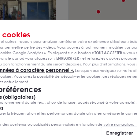
s
cookies
 et autres traceurs pour analyser, améliorer votre expérience utilisateur, réali
errain Lagord 1414 m²
s permettre de lire des vidéos. Vous pouvez à tout moment modifier vos p
ookies Google Analytics ». En cliquant sur le bouton «
TOUT ACCEPTER
», vous
ans le cas où vous cliquez sur «
ENREGISTRER
» et refusez les cookies proposés
 € HD
u bon fonctionnement du site seront déposés. Pour plus d’informations, vous
onnées à caractère personnel
».
Lorsque vous naviguez sur notre site
ies. Vous avez la possibilité de désactiver les cookies, ces réglages ne ser
sez actuellement
 préférences
 (obligatoires)
ctionnement du site (ex. : choix de langue, accès sécurisé à votre compte).
es
r la fréquentation et les performances du site afin d’en améliorer le conte
er des contenus ou publicités personnalisés en fonction de votre navigation.
Enregistrer