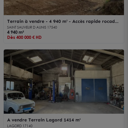
Terrain à vendre - 4 940 m² - Accès rapide rocade
- Secteur Saint-Sauveur-d'Aunis
SAINT SAUVEUR D AUNIS 17540
4 940 m²
Dès 400 000 € HD
A vendre Terrain Lagord 1414 m²
LAGORD 17140