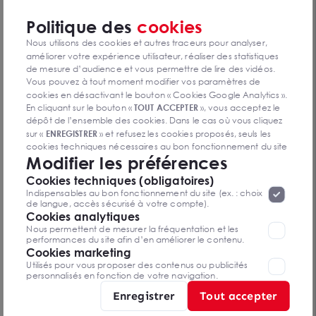
Politique des
cookies
Nous utilisons des cookies et autres traceurs pour analyser,
améliorer votre expérience utilisateur, réaliser des statistiques
de mesure d’audience et vous permettre de lire des vidéos.
Vous pouvez à tout moment modifier vos paramètres de
cookies en désactivant le bouton « Cookies Google Analytics ».
En cliquant sur le bouton «
TOUT ACCEPTER
», vous acceptez le
dépôt de l’ensemble des cookies. Dans le cas où vous cliquez
sur «
ENREGISTRER
» et refusez les cookies proposés, seuls les
cookies techniques nécessaires au bon fonctionnement du site
A VENDRE Terrain ZAC d'Aytré 2 497 m2 -
Modifier les préférences
seront déposés. Pour plus d’informations, vous pouvez consulter
AYTRE 17440
«
Protection des données à caractère
la page
2 497 m²
Cookies techniques (obligatoires)
personnel
».
Lorsque vous naviguez sur notre site internet, il
Dès 950 000 € HD
Indispensables au bon fonctionnement du site (ex. : choix
peut être amenée à déposer des cookies. Vous avez la
de langue, accès sécurisé à votre compte).
possibilité de désactiver les cookies, ces réglages ne seront
Cookies analytiques
valables que sur le navigateur que vous utilisez actuellement
Nous permettent de mesurer la fréquentation et les
performances du site afin d’en améliorer le contenu.
Cookies marketing
Utilisés pour vous proposer des contenus ou publicités
personnalisés en fonction de votre navigation.
Enregistrer
Tout accepter