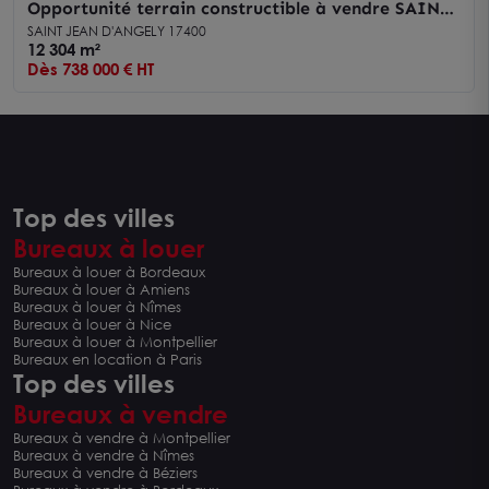
Opportunité terrain constructible à vendre SAINT
JEAN D'ANGELY Proche axe routier ANGOULEME
SAINT JEAN D'ANGELY 17400
12 304 m²
Dès 738 000 € HT
Top des villes
Bureaux à louer
Bureaux à louer à Bordeaux
Bureaux à louer à Amiens
Bureaux à louer à Nîmes
Bureaux à louer à Nice
Bureaux à louer à Montpellier
Bureaux en location à Paris
Top des villes
Bureaux à vendre
Bureaux à vendre à Montpellier
Bureaux à vendre à Nîmes
Bureaux à vendre à Béziers