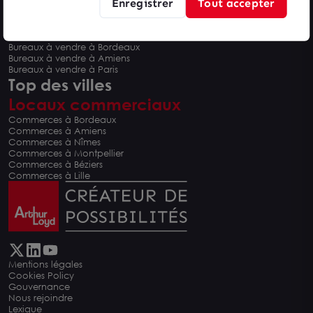
Enregistrer
Tout accepter
Bureaux à vendre à Montpellier
Bureaux à vendre à Nîmes
Bureaux à vendre à Béziers
Bureaux à vendre à Bordeaux
Bureaux à vendre à Amiens
Bureaux à vendre à Paris
Top des villes
Locaux commerciaux
Commerces à Bordeaux
Commerces à Amiens
Commerces à Nîmes
Commerces à Montpellier
Commerces à Béziers
Commerces à Lille
Mentions légales
Cookies Policy
Gouvernance
Nous rejoindre
Lexique