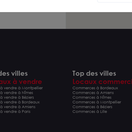
es villes
Top des villes
aux à vendre
Locaux commerc
à vendre à Montpellier
Commerces à Bordeaux
 à vendre à Nîmes
Commerces à Amiens
à vendre à Béziers
Commerces à Nîmes
 à vendre à Bordeaux
Commerces à Montpellier
 à vendre à Amiens
Commerces à Béziers
à vendre à Paris
Commerces à Lille