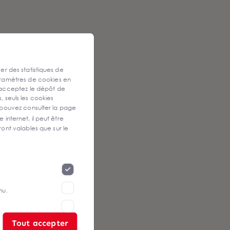
ser des statistiques de
aramètres de cookies en
 acceptez le dépôt de
, seuls les cookies
 pouvez consulter la page
 internet, il peut être
ont valables que sur le
nu.
Tout accepter