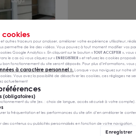
s
cookies
FESSIONNEL 125m²
 et autres traceurs pour analyser, améliorer votre expérience utilisateur, réali
s permettre de lire des vidéos. Vous pouvez à tout moment modifier vos p
ookies Google Analytics ». En cliquant sur le bouton «
TOUT ACCEPTER
», vous
€ HD F.A.I
ans le cas où vous cliquez sur «
ENREGISTRER
» et refusez les cookies proposés
u bon fonctionnement du site seront déposés. Pour plus d’informations, vous
onnées à caractère personnel
».
Lorsque vous naviguez sur notre site
ies. Vous avez la possibilité de désactiver les cookies, ces réglages ne ser
sez actuellement
 préférences
 (obligatoires)
ctionnement du site (ex. : choix de langue, accès sécurisé à votre compte).
es
r la fréquentation et les performances du site afin d’en améliorer le conte
er des contenus ou publicités personnalisés en fonction de votre navigation.
Enregistrer