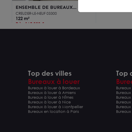
ENSEMBLE DE BUREAUX
PERIPHERIE DE VICHY
CREUZIER-LE-NEUF 03300
122 m²
Dès 165 000 €
Top des villes
Top d
Bureaux à louer
Bure
Bureaux à louer à Bordeaux
Bureaux 
Bureaux à louer à Amiens
Bureaux
Bureaux à louer à Nîmes
Bureaux 
Bureaux à louer à Nice
Bureaux
Bureaux à louer à Montpellier
Bureaux
Bureaux en location à Paris
Bureaux 