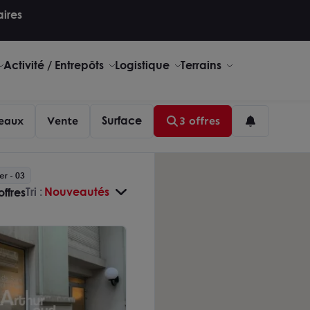
aires
Activité / Entrepôts
Logistique
Terrains
Surface
eaux
Vente
3 offres
ier - 03
Tri :
Nouveautés
offres