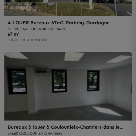
A LOUER Bureaux 67m2-Parking-Dordogne
NOTRE DAME DE SANILHAC 24660
67 m²
Loyer sur demande
Bureaux à louer à Coulounieix-Chamiers dans le
parc d’activités Créavallée
24660 COULOUNIEIX CHAMIERS