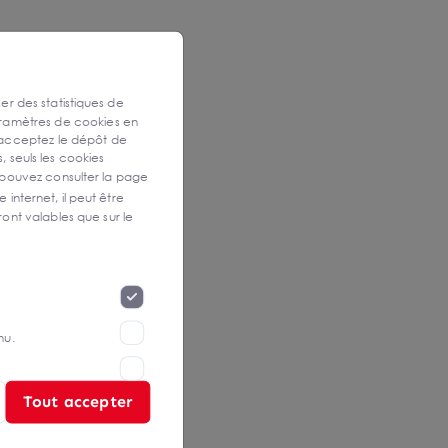
ser des statistiques de
aramètres de cookies en
 acceptez le dépôt de
, seuls les cookies
 pouvez consulter la page
 internet, il peut être
ont valables que sur le
nu.
Tout accepter