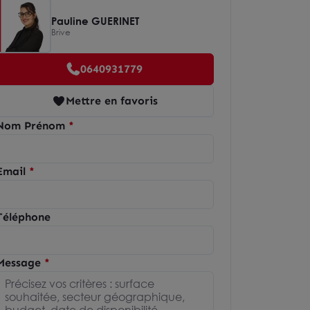
Pauline GUERINET
Brive
0640931779
Mettre en favoris
Nom Prénom
Email
Téléphone
Message