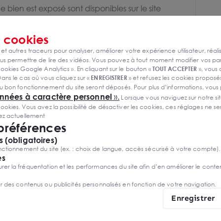
e bien est exposé sont disponibles sur le site
s
cookies
ller
 et autres traceurs pour analyser, améliorer votre expérience utilisateur, réali
s permettre de lire des vidéos. Vous pouvez à tout moment modifier vos p
ookies Google Analytics ». En cliquant sur le bouton «
TOUT ACCEPTER
», vous
ans le cas où vous cliquez sur «
ENREGISTRER
» et refusez les cookies proposés
s
u bon fonctionnement du site seront déposés. Pour plus d’informations, vous
onnées à caractère personnel
».
Lorsque vous naviguez sur notre site
ies. Vous avez la possibilité de désactiver les cookies, ces réglages ne ser
sez actuellement
 préférences
 (obligatoires)
ctionnement du site (ex. : choix de langue, accès sécurisé à votre compte).
es
r la fréquentation et les performances du site afin d’en améliorer le conte
er des contenus ou publicités personnalisés en fonction de votre navigation.
Enregistrer