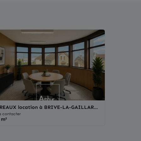
REAUX location à BRIVE-LA-GAILLARDE
100
s contacter
 m²