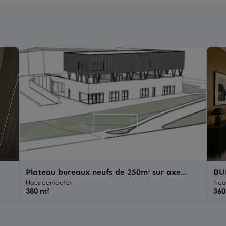
Plateau bureaux neufs de 250m² sur axe
BU
principal
19
Nous contacter
Nou
380 m²
360