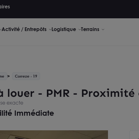
aires
Activité / Entrepôts
Logistique
Terrains
ine
Correze - 19
louer - PMR - Proximité c
sse exacte
ilité Immédiate