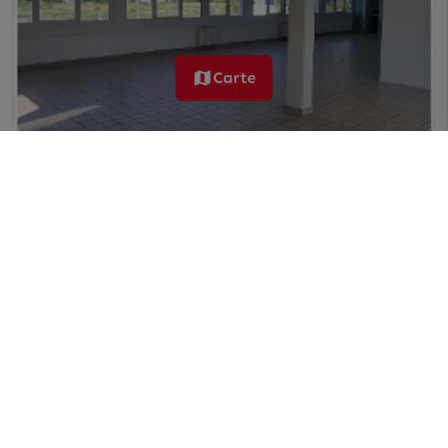
Carte
Locaux à louer
VILLARS 42390
235 m²
Dès 98 € /m²/an HT HC