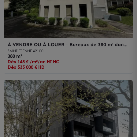
À VENDRE OU À LOUER - Bureaux de 380 m² dans
une maison de Maître en R+1 sur terrain privatif et
SAINT ETIENNE 42100
clos de 1 886 m² au Sud de Saint-Étienne
380 m²
Dès 145 € /m²/an HT HC
Dès 535 000 € HD