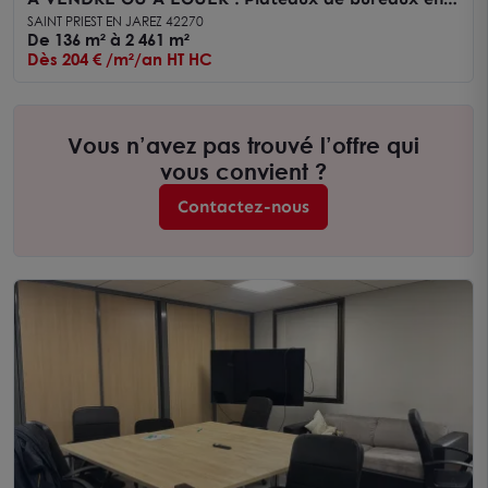
zone premium à St Priest-en-Jarez
SAINT PRIEST EN JAREZ 42270
De 136 m² à 2 461 m²
Dès 204 € /m²/an HT HC
Vous n’avez pas trouvé l’offre qui
vous convient ?
Contactez-nous