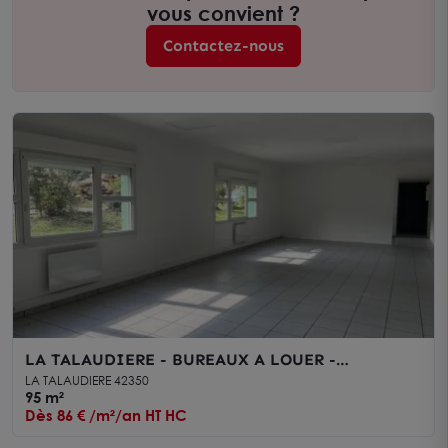
vous convient ?
Contactez-nous
LA TALAUDIERE - BUREAUX A LOUER -
DISPONIBILITÉ IMMÉDIATE
LA TALAUDIERE 42350
95 m²
Dès 86 € /m²/an HT HC