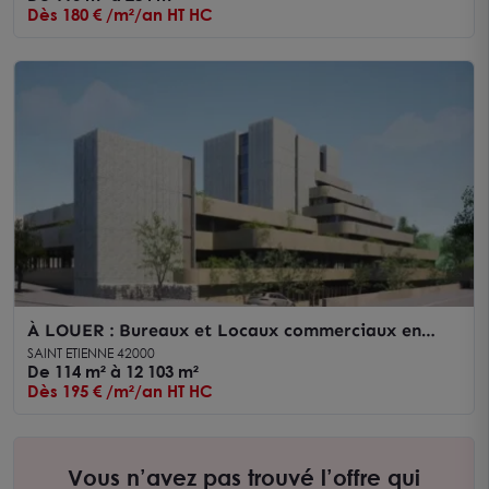
Dès 180 € /m²/an HT HC
À LOUER : Bureaux et Locaux commerciaux en
plein coeur de Saint-Étienne
SAINT ETIENNE 42000
De 114 m² à 12 103 m²
Dès 195 € /m²/an HT HC
Vous n’avez pas trouvé l’offre qui