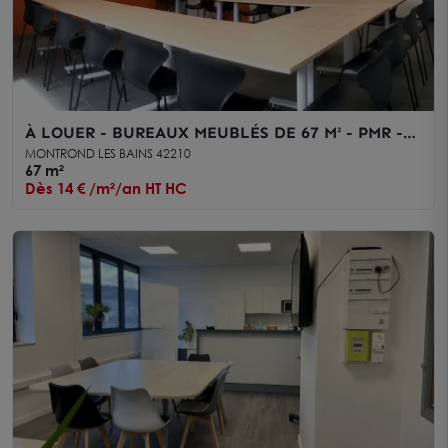
À LOUER - BUREAUX MEUBLÉS DE 67 M² - PMR -
RDC- HYPER-CENTRE DE MONTROND-LES-BAINS
MONTROND LES BAINS 42210
67 m²
Dès 14 € /m²/an HT HC