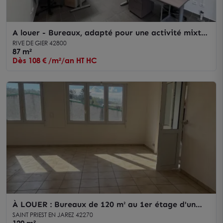
A louer - Bureaux, adapté pour une activité mixte,
au sein d'un parc collectif Rive de Gier ZI
RIVE DE GIER 42800
Combeplaine
87 m²
Dès 108 € /m²/an HT HC
À LOUER : Bureaux de 120 m² au 1er étage d'un
bâtiment en R+1 avec accès indépendant à ST
SAINT PRIEST EN JAREZ 42270