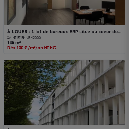
À LOUER : 1 lot de bureaux ERP situé au coeur du
quartier du Technopole à Saint-Etienne
SAINT ETIENNE 42000
135 m²
Dès 130 € /m²/an HT HC