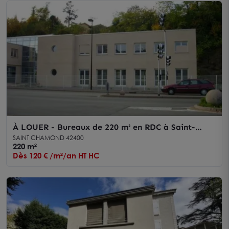
À LOUER - Bureaux de 220 m² en RDC à Saint-
Chamond
SAINT CHAMOND 42400
220 m²
Dès 120 € /m²/an HT HC