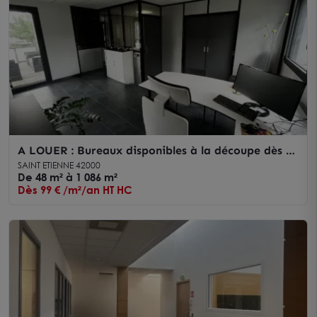
A LOUER : Bureaux disponibles à la découpe dès 48
m² à Saint-Etienne
SAINT ETIENNE 42000
De 48 m² à 1 086 m²
Dès 99 € /m²/an HT HC