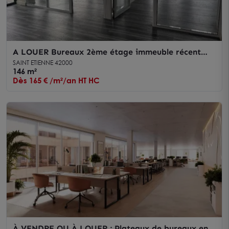
A LOUER Bureaux 2ème étage immeuble récent
CHATEAUCREUX quartier gare
SAINT ETIENNE 42000
146 m²
Dès 165 € /m²/an HT HC
À VENDRE OU À LOUER : Plateaux de bureaux en