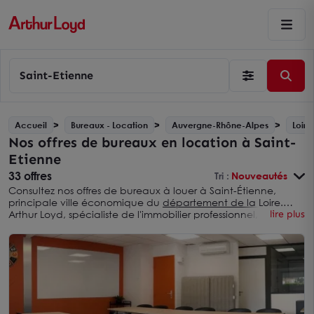
Saint-Etienne
Accueil
Bureaux - Location
Auvergne-Rhône-Alpes
Loire
Nos offres de bureaux en location à Saint-
Etienne
33 offres
Tri :
Nouveautés
Consultez nos offres de bureaux à louer à Saint-Étienne,
principale ville économique du
département de la Loire
.
Arthur Loyd, spécialiste de l'immobilier professionnel, propose
lire plus
des surfaces tertiaires variées, pour les entreprises qui
recherchent des bureaux accessibles, fonctionnels et bien
connectés aux grands axes régionaux.