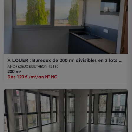
À LOUER : Bureaux de 200 m² divisibles en 2 lots à
St JUST ST RAMBERT, limitrophe Andrézieux
ANDREZIEUX BOUTHEON 42160
200 m²
Dès 120 € /m²/an HT HC