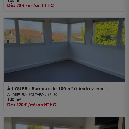
PRIEST-EN-JAREZ
120 m²
Dès 90 € /m²/an HT HC
À LOUER : Bureaux de 100 m² à Andrezieux-
Bouthéon
ANDREZIEUX BOUTHEON 42160
100 m²
Dès 120 € /m²/an HT HC