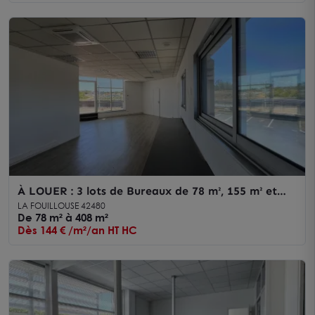
À LOUER : 3 lots de Bureaux de 78 m², 155 m² et
178 m² en visibilité autoroute à Andrézieux-
LA FOUILLOUSE 42480
Bouthéon
De 78 m² à 408 m²
Dès 144 € /m²/an HT HC