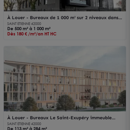
À Louer - Bureaux de 1 000 m² sur 2 niveaux dans
un immeuble neuf de 2 600 m² avec parking
SAINT ETIENNE 42000
privatif
De 500 m² à 1 000 m²
Dès 180 € /m²/an HT HC
À Louer - Bureaux Le Saint-Exupéry immeuble
neuf labellisé Passiv'haus à faible consommation
SAINT ETIENNE 42000
énergétique
De 113 m² à 284 m²