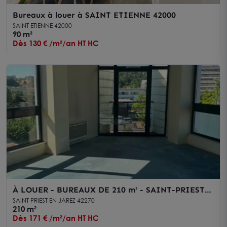
Bureaux à louer à SAINT ETIENNE 42000
SAINT ETIENNE 42000
90 m²
Dès 130 € /m²/an HT HC
À LOUER - BUREAUX DE 210 m² - SAINT-PRIEST-
EN-JAREZ
SAINT PRIEST EN JAREZ 42270
210 m²
Dès 171 € /m²/an HT HC