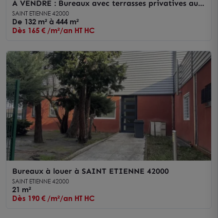
À VENDRE : Bureaux avec terrasses privatives au
sein de l'immeuble en R+ 4 "Le Saint-Exupéry" à
SAINT ETIENNE 42000
Saint-Etienne
De 132 m² à 444 m²
Dès 165 € /m²/an HT HC
Bureaux à louer à SAINT ETIENNE 42000
SAINT ETIENNE 42000
21 m²
Dès 190 € /m²/an HT HC