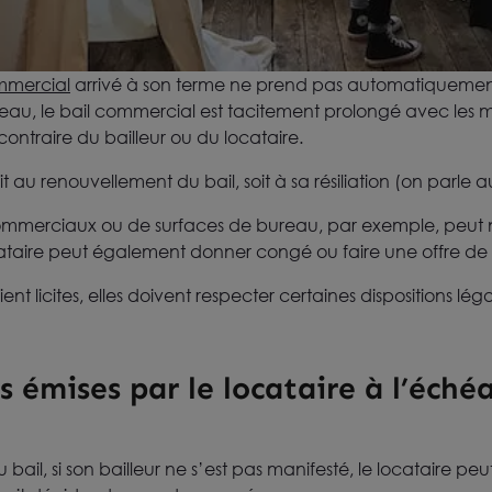
mmercial
arrivé à son terme ne prend pas automatiquement f
eau, le bail commercial est tacitement prolongé avec les 
 contraire du bailleur ou du locataire.
it au renouvellement du bail, soit à sa résiliation (on parle a
commerciaux ou de surfaces de bureau, par exemple, peut 
cataire peut également donner congé ou faire une offre de
ent licites, elles doivent respecter certaines dispositions léga
s émises par le locataire à l’éché
 bail, si son bailleur ne s’est pas manifesté, le locataire pe