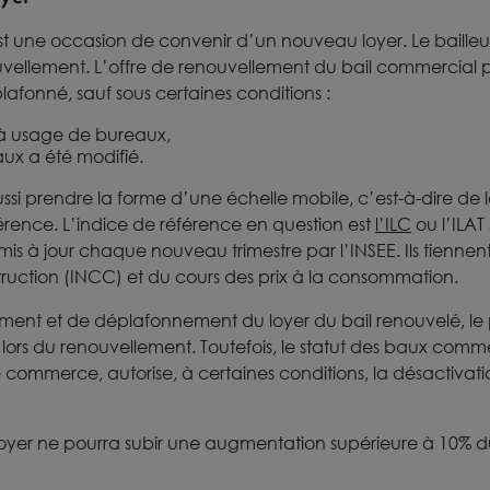
st une occasion de convenir d’un nouveau loyer. Le bailleur
llement. L’offre de renouvellement du bail commercial pe
lafonné, sauf sous certaines conditions :
 à usage de bureaux,
aux a été modifié.
si prendre la forme d’une échelle mobile, c’est-à-dire de lo
érence. L’indice de référence en question est
l’ILC
ou l’ILAT
 mis à jour chaque nouveau trimestre par l’INSEE. Ils tienne
truction (INCC) et du cours des prix à la consommation.
ment et de déplafonnement du loyer du bail renouvelé, le
r lors du renouvellement. Toutefois, le statut des baux com
e commerce, autorise, à certaines conditions, la désactivat
du loyer ne pourra subir une augmentation supérieure à 10% 