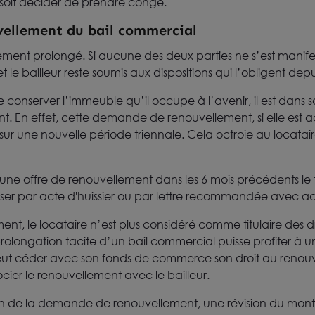
soit décider de prendre congé.
ellement du bail commercial
itement prolongé. Si aucune des deux parties ne s’est manife
et le bailleur reste soumis aux dispositions qui l’obligent dep
ire conserver l’immeuble qu’il occupe à l’avenir, il est dans s
En effet, cette demande de renouvellement, si elle est ac
r une nouvelle période triennale. Cela octroie au locataire 
ucune offre de renouvellement dans les 6 mois précédents l
oposer par acte d'huissier ou par lettre recommandée avec 
ment, le locataire n’est plus considéré comme titulaire des dr
 prolongation tacite d’un bail commercial puisse profiter à u
peut céder avec son fonds de commerce son droit au renouv
cier le renouvellement avec le bailleur.
ion de la demande de renouvellement, une révision du mont