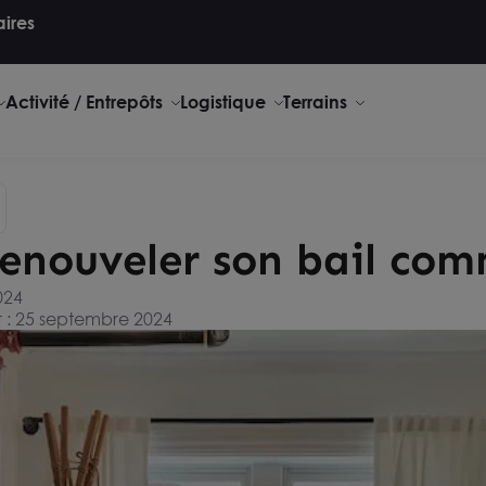
aires
Activité / Entrepôts
Logistique
Terrains
nouveler son bail com
024
r : 25 septembre 2024