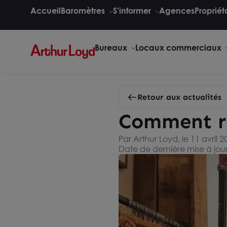
Accueil
Baromètres
S'informer
Agences
Propriét
Bureaux
Locaux commerciaux
Retour aux actualités
Comment re
Par Arthur Loyd, le 11 avril 2
Date de dernière mise à jou