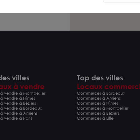
es villes
Top des villes
aux à vendre
Locaux commerc
à vendre à Montpellier
Commerces à Bordeaux
 à vendre à Nîmes
Commerces à Amiens
à vendre à Béziers
Commerces à Nîmes
 à vendre à Bordeaux
Commerces à Montpellier
 à vendre à Amiens
Commerces à Béziers
à vendre à Paris
Commerces à Lille