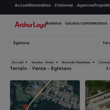
Accueil
Baromètres
S'informer
Agences
Propriét
Bureaux
Locaux commerciaux
Égletons
Ter
Accueil
Terrains - Vente
Nouvelle-Aquitaine
Correze
Terrain - Vente - Égletons
3 