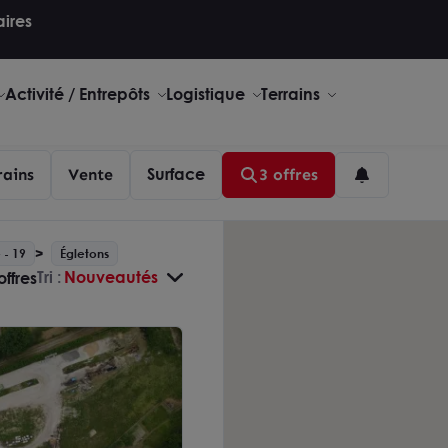
aires
Activité / Entrepôts
Logistique
Terrains
Surface
rains
Vente
3 offres
 - 19
Égletons
Tri :
Nouveautés
offres