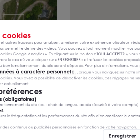
s
cookies
12 500m2 avec local
 et autres traceurs pour analyser, améliorer votre expérience utilisateur, réali
zone commercial -
0
s permettre de lire des vidéos. Vous pouvez à tout moment modifier vos p
ookies Google Analytics ». En cliquant sur le bouton «
TOUT ACCEPTER
», vous
emande
ans le cas où vous cliquez sur «
ENREGISTRER
» et refusez les cookies proposés
u bon fonctionnement du site seront déposés. Pour plus d’informations, vous
onnées à caractère personnel
».
Lorsque vous naviguez sur notre site
ies. Vous avez la possibilité de désactiver les cookies, ces réglages ne ser
sez actuellement
 préférences
 (obligatoires)
ctionnement du site (ex. : choix de langue, accès sécurisé à votre compte).
es
r la fréquentation et les performances du site afin d’en améliorer le conte
er des contenus ou publicités personnalisés en fonction de votre navigation.
Enregistrer