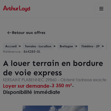
Retour aux offres
Accueil
Terrains - Location
Bretagne
Finistère - 29
P
Référence :
864285-0L
A louer terrain en bordure
de voie express
KERSAINT PLABENNEC 29860 –
Obtenir l'adresse exacte
3 350 m²
Loyer sur demande
-
-
Disponibilité Immédiate