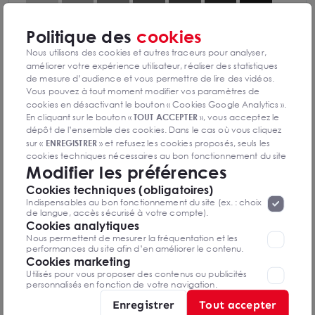
Politique des
cookies
Diagnostics GES en cours de réalisation
Nous utilisons des cookies et autres traceurs pour analyser,
améliorer votre expérience utilisateur, réaliser des statistiques
de mesure d’audience et vous permettre de lire des vidéos.
Vous pouvez à tout moment modifier vos paramètres de
cookies en désactivant le bouton « Cookies Google Analytics ».
En cliquant sur le bouton «
TOUT ACCEPTER
», vous acceptez le
Yvon MARTIN
dépôt de l’ensemble des cookies. Dans le cas où vous cliquez
Limoges
sur «
ENREGISTRER
» et refusez les cookies proposés, seuls les
cookies techniques nécessaires au bon fonctionnement du site
Modifier les préférences
06 80 01 14 00
seront déposés. Pour plus d’informations, vous pouvez consulter
«
Protection des données à caractère
la page
Cookies techniques (obligatoires)
personnel
».
Lorsque vous naviguez sur notre site internet, il
Mettre en favoris
Indispensables au bon fonctionnement du site (ex. : choix
peut être amenée à déposer des cookies. Vous avez la
de langue, accès sécurisé à votre compte).
possibilité de désactiver les cookies, ces réglages ne seront
Cookies analytiques
Nom Prénom
valables que sur le navigateur que vous utilisez actuellement
Nous permettent de mesurer la fréquentation et les
performances du site afin d’en améliorer le contenu.
Cookies marketing
Email
Utilisés pour vous proposer des contenus ou publicités
personnalisés en fonction de votre navigation.
Enregistrer
Tout accepter