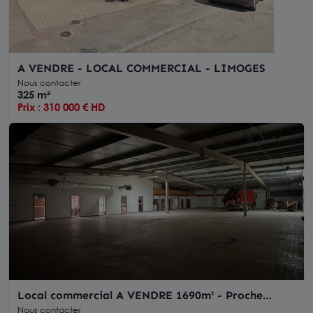
A VENDRE - LOCAL COMMERCIAL - LIMOGES
Nous contacter
325 m²
Prix : 310 000 € HD
Local commercial A VENDRE 1690m² - Proche
SAINT-JUNIEN - Terrain
Nous contacter