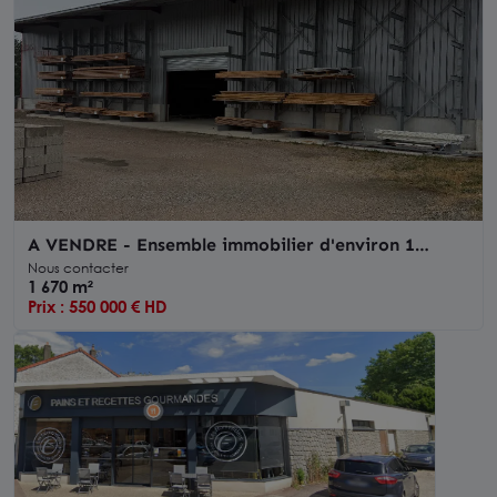
A VENDRE - Ensemble immobilier d'environ 1
680m² - (30 min de limoges) ROCHECHOUART
Nous contacter
1 670 m²
Prix : 550 000 € HD