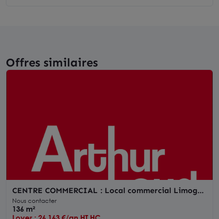
Offres similaires
CENTRE COMMERCIAL : Local commercial Limoges
136 m2
Nous contacter
136 m²
Loyer : 26 163 €/an HT HC