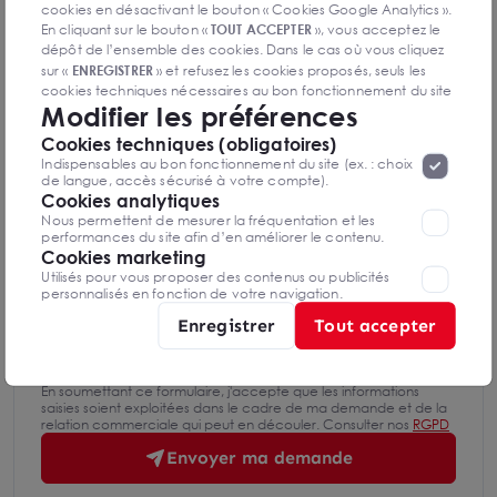
Mettre en favoris
cookies en désactivant le bouton « Cookies Google Analytics ».
En cliquant sur le bouton «
TOUT ACCEPTER
», vous acceptez le
Nom Prénom
dépôt de l’ensemble des cookies. Dans le cas où vous cliquez
sur «
ENREGISTRER
» et refusez les cookies proposés, seuls les
cookies techniques nécessaires au bon fonctionnement du site
Modifier les préférences
seront déposés. Pour plus d’informations, vous pouvez consulter
Email
«
Protection des données à caractère
la page
Cookies techniques (obligatoires)
personnel
».
Lorsque vous naviguez sur notre site internet, il
Indispensables au bon fonctionnement du site (ex. : choix
peut être amenée à déposer des cookies. Vous avez la
de langue, accès sécurisé à votre compte).
Téléphone
possibilité de désactiver les cookies, ces réglages ne seront
Cookies analytiques
valables que sur le navigateur que vous utilisez actuellement
Nous permettent de mesurer la fréquentation et les
performances du site afin d’en améliorer le contenu.
Cookies marketing
Message
Utilisés pour vous proposer des contenus ou publicités
personnalisés en fonction de votre navigation.
Enregistrer
Tout accepter
En soumettant ce formulaire, j'accepte que les informations
saisies soient exploitées dans le cadre de ma demande et de la
relation commerciale qui peut en découler. Consulter nos
RGPD
Envoyer ma demande