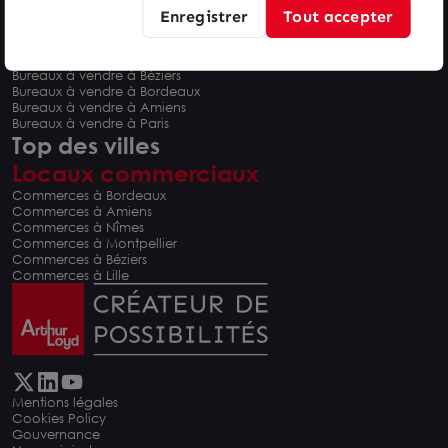
Enregistrer
Tout accepter
Bureaux à vendre
Bureaux à vendre à Montpellier
Bureaux à vendre à Nîmes
Bureaux à vendre à Béziers
Bureaux à vendre à Bordeaux
Bureaux à vendre à Amiens
Bureaux à vendre à Paris
Top des villes
Locaux commerciaux
Commerces à Bordeaux
Commerces à Amiens
Commerces à Nîmes
Commerces à Montpellier
Commerces à Béziers
Commerces à Lille
Mentions légales
Cookies Policy
Gouvernance