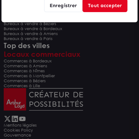
Enregistrer
Tout accepter
Bureaux à vendre
Bureaux à vendre à Montpellier
Bureaux à vendre à Nîmes
Bureaux à vendre à Béziers
Bureaux à vendre à Bordeaux
Bureaux à vendre à Amiens
Bureaux à vendre à Paris
Top des villes
Locaux commerciaux
Commerces à Bordeaux
Commerces à Amiens
Commerces à Nîmes
Commerces à Montpellier
Commerces à Béziers
Commerces à Lille
Mentions légales
Cookies Policy
Gouvernance