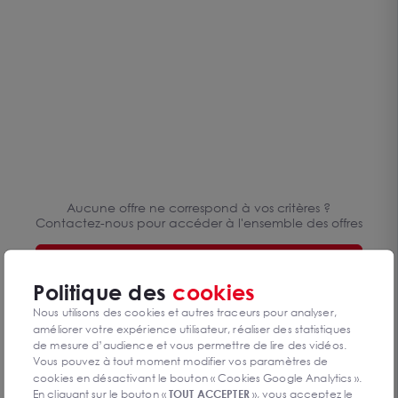
agence immobilière spécialisée dans l’immobilier pour les
entreprises et les professionnels. Nous sommes à votre écoute
au 02.99.87.01.01 pour vous aider dans votre recherche.
Aucune offre ne correspond à vos critères ?
Contactez-nous pour accéder à l'ensemble des offres
Nous contacter
Politique des
cookies
Réinitialiser les critères
Nous utilisons des cookies et autres traceurs pour analyser,
améliorer votre expérience utilisateur, réaliser des statistiques
de mesure d’audience et vous permettre de lire des vidéos.
Vous pouvez à tout moment modifier vos paramètres de
cookies en désactivant le bouton « Cookies Google Analytics ».
En cliquant sur le bouton «
TOUT ACCEPTER
», vous acceptez le