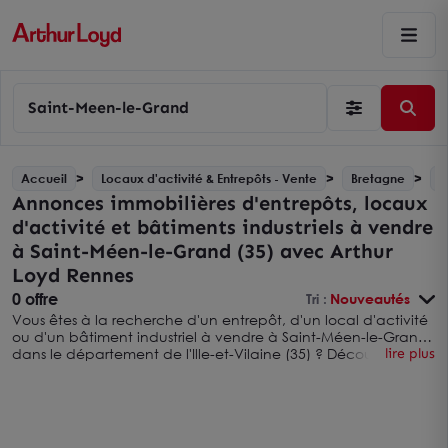
Saint-Meen-le-Grand
Accueil
Locaux d'activité & Entrepôts - Vente
Bretagne
S
Annonces immobilières d'entrepôts, locaux
d'activité et bâtiments industriels à vendre
à Saint-Méen-le-Grand (35) avec Arthur
Loyd Rennes
0 offre
Tri :
Nouveautés
Vous êtes à la recherche d'un entrepôt, d'un local d'activité
ou d'un bâtiment industriel à vendre à Saint-Méen-le-Grand
dans le département de l'Ille-et-Vilaine (35) ? Découvrez nos
lire plus
offres d'entrepôts et locaux d'activité à vendre sur ce secteur
avec Arthur Loyd Rennes. Vous pouvez également élargir
votre recherche en consultant
nos annonces immobilières
d'entrepôts, usines et locaux d'activités à vendre dans l'ILLE-ET-
VILAINE (35) avec Arthur Loyd Rennes.
Nous sommes une