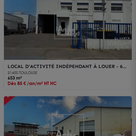
LOCAL D'ACTIVITÉ INDÉPENDANT À LOUER - 653
m² - TOULOUSE SUD-EST - DÉPÔT AVEC PONT
31400 TOULOUSE
ROULANT & ACCÈS POIDS LOURDS
653 m²
Dès 85 € /an/m² HT HC