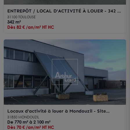
ENTREPÔT / LOCAL D'ACTIVITÉ À LOUER - 342 m²
- TOULOUSE SUD-OUEST - ACCÈS POIDS LOURDS
31100 TOULOUSE
- SITE SÉCURISÉ
342 m²
Dès 82 € /an/m² HT HC
Locaux d'activité à louer à Mondouzil - Site
sécurisé avec parkings
31850 MONDOUZIL
De 770 m² à 2 100 m²
Dès 70 € /an/m² HT HC