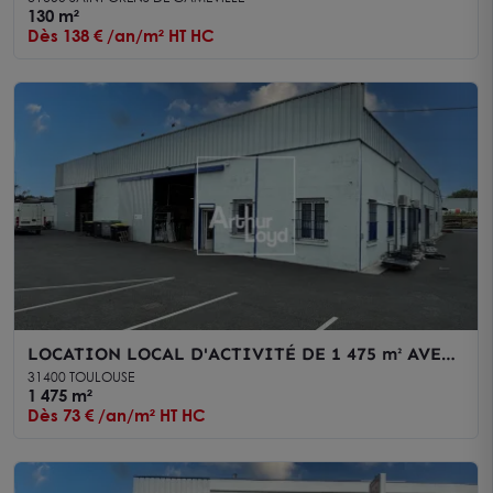
ET PARKINGS
130 m²
Dès 138 € /an/m² HT HC
LOCATION LOCAL D'ACTIVITÉ DE 1 475 m² AVEC
PONT ROULANT - EXCELLENTE ACCESSIBILITÉ -
31400 TOULOUSE
SUD-EST TOULOUSAIN
1 475 m²
Dès 73 € /an/m² HT HC