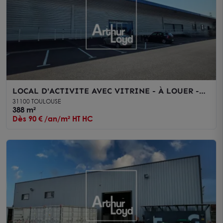
LOCAL D'ACTIVITE AVEC VITRINE - À LOUER -
TOULOUSE PROCHE ROUTE D'ESPAGNE
31100 TOULOUSE
388 m²
Dès 90 € /an/m² HT HC