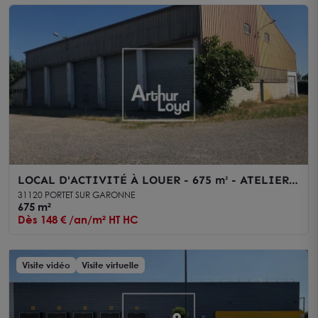
LOCAL D'ACTIVITÉ À LOUER - 675 m² - ATELIER
ÉQUIPÉ POIDS LOURDS - PORTET-SUR-GARONNE
31120 PORTET SUR GARONNE
675 m²
Dès 148 € /an/m² HT HC
Visite vidéo
Visite virtuelle