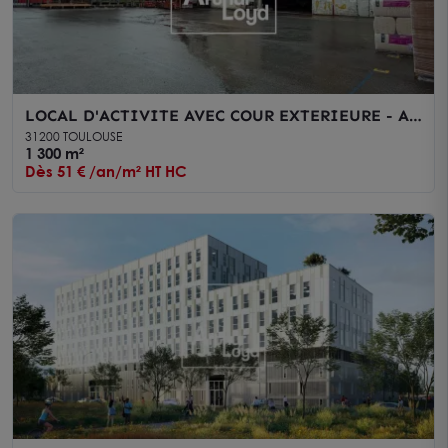
LOCAL D'ACTIVITE AVEC COUR EXTERIEURE - A
LOUER - TOULOUSE NORD
31200 TOULOUSE
1 300 m²
Dès 51 € /an/m² HT HC