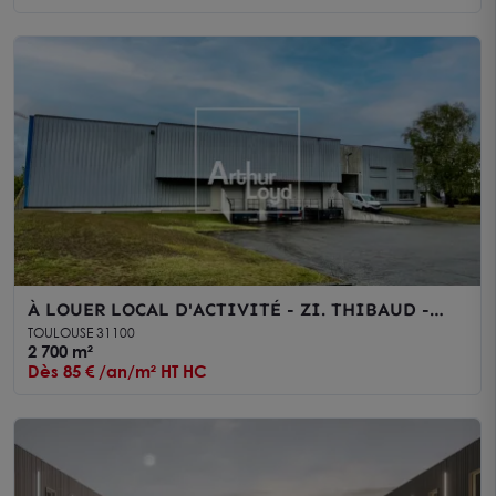
À LOUER LOCAL D'ACTIVITÉ - ZI. THIBAUD -
TOULOUSE SUD OUEST
TOULOUSE 31100
2 700 m²
Dès 85 € /an/m² HT HC