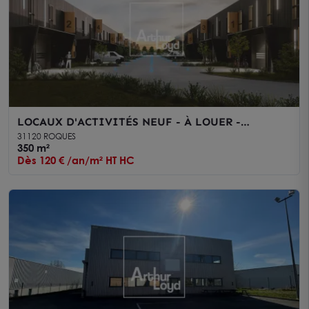
LOCAUX D'ACTIVITÉS NEUF - À LOUER -
TOULOUSE ROQUES
31120 ROQUES
350 m²
Dès 120 € /an/m² HT HC