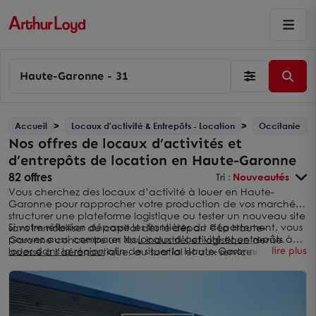
Haute-Garonne - 31
Accueil
Locaux d'activité & Entrepôts - Location
Occitanie
Nos offres de locaux d’activités et
d’entrepôts de location en Haute-Garonne
82 offres
Tri :
Nouveautés
Vous cherchez des locaux d’activité à louer en Haute-
Garonne pour rapprocher votre production de vos marchés,
structurer une plateforme logistique ou tester un nouveau site
Si votre réflexion dépasse les frontières du département, vous
sans immobiliser du capital dès le départ ? La Haute-
pouvez aussi comparer les
locaux d’activité et entrepôts à
Garonne concentre un tissu industriel et logistique dense,
louer dans la région
afin de situer la Haute-Garonne par
lire plus
adossé à l’aéronautique, au spatial et aux services aux
rapport aux autres territoires d’Occitanie.
entreprises, avec un réseau de zones d’activités très maillé.