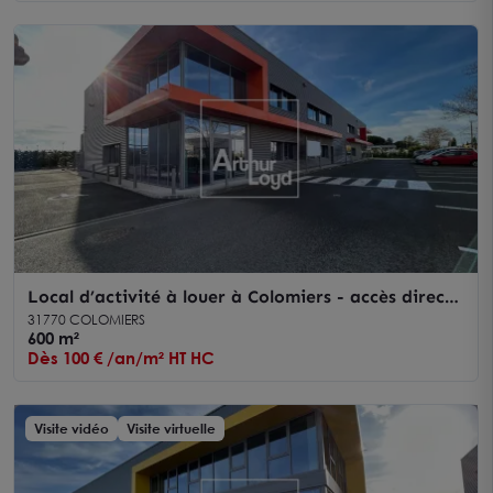
Local d’activité à louer à Colomiers - accès direct
grands axes et visibilité
31770 COLOMIERS
600 m²
Dès 100 € /an/m² HT HC
Visite vidéo
Visite virtuelle