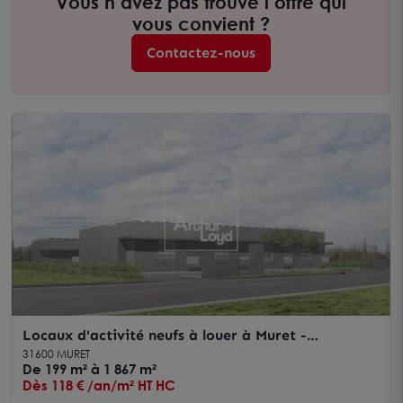
Vous n’avez pas trouvé l’offre qui
vous convient ?
Contactez-nous
Locaux d'activité neufs à louer à Muret -
environnement dynamique surface modulable
31600 MURET
De 199 m² à 1 867 m²
Dès 118 € /an/m² HT HC