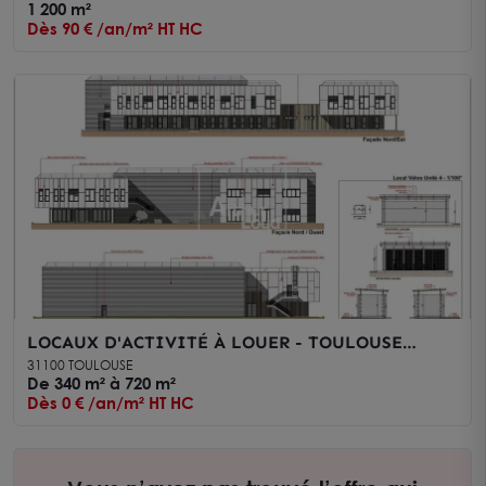
1 200 m²
Dès 90 € /an/m² HT HC
LOCAUX D'ACTIVITÉ À LOUER - TOULOUSE
LARRIEU
31100 TOULOUSE
De 340 m² à 720 m²
Dès 0 € /an/m² HT HC