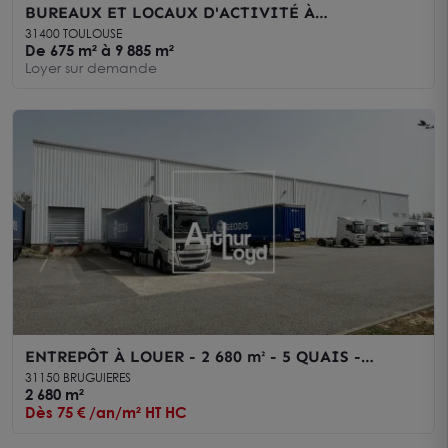
BUREAUX ET LOCAUX D'ACTIVITÉ À
CONSTRUIRE - À LOUER - ZAC TOULOUSE
31400 TOULOUSE
AEROSPACE - MONTAUDRAN
De 675 m² à 9 885 m²
Loyer sur demande
ENTREPÔT À LOUER - 2 680 m² - 5 QUAIS -
SPRINKLAGE - TOULOUSE NORD
31150 BRUGUIERES
2 680 m²
Dès 75 € /an/m² HT HC