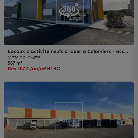
Locaux d’activité neufs à louer à Colomiers - accès
direct axes routiers
31770 COLOMIERS
537 m²
Dès 107 € /an/m² HT HC