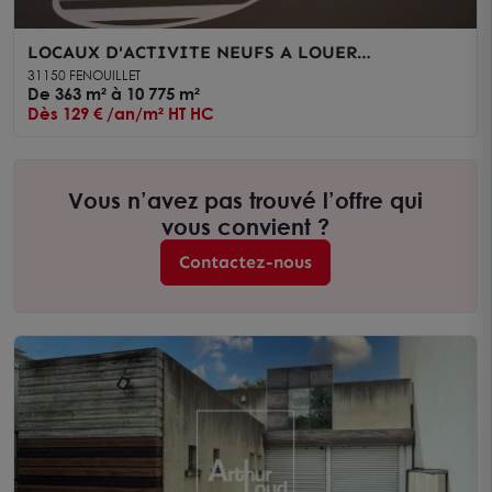
LOCAUX D'ACTIVITE NEUFS A LOUER
FENOUILLET TOULOUSE NORD
31150 FENOUILLET
De 363 m² à 10 775 m²
Dès 129 € /an/m² HT HC
Vous n’avez pas trouvé l’offre qui
vous convient ?
Contactez-nous