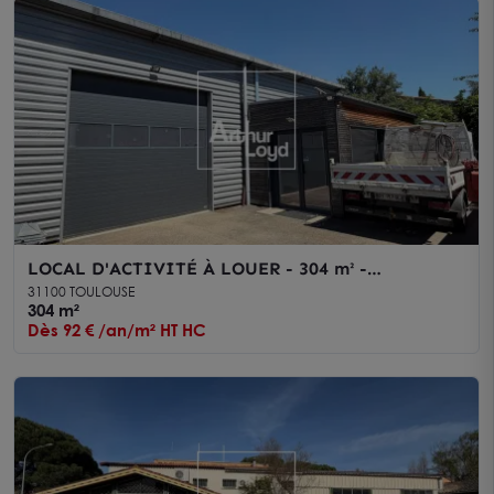
LOCAL D'ACTIVITÉ À LOUER - 304 m² -
TOULOUSE SUD-OUEST - STOCKAGE & BUREAUX -
31100 TOULOUSE
PARKING CLOS
304 m²
Dès 92 € /an/m² HT HC