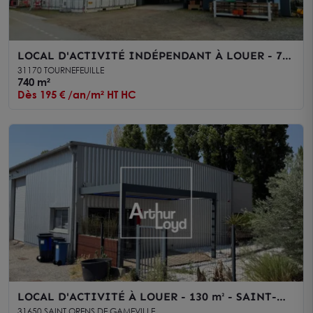
LOCAL D'ACTIVITÉ INDÉPENDANT À LOUER - 740
m² - TERRAIN 6 698 m² - TOURNEFEUILLE OUEST
31170 TOURNEFEUILLE
TOULOUSAIN
740 m²
Dès 195 € /an/m² HT HC
LOCAL D'ACTIVITÉ À LOUER - 130 m² - SAINT-
ORENS-DE-GAMEVILLE - DÉPÔT ISOLÉ, BUREAUX
31650 SAINT ORENS DE GAMEVILLE