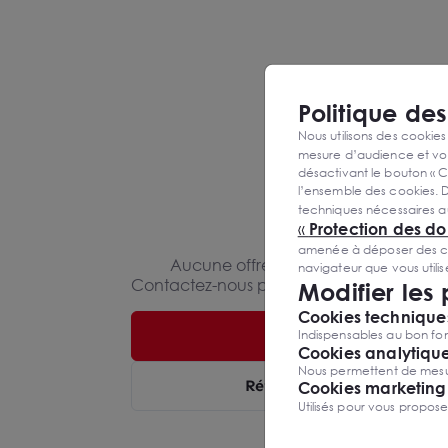
dans l'ILLE-ET-VILAINE (35)
avec Arthur Loyd Rennes.
agence immobilière spécialisée dans l’immobilier pour 
professionnels. Nous sommes à votre écoute au 02.99.
aider dans votre recherche.
Politique de
Nous utilisons des cookies
mesure d’audience et vou
désactivant le bouton « C
l’ensemble des cookies. D
techniques nécessaires a
«
Protection des d
amenée à déposer des cook
Aucune offre ne correspond à vos cri
navigateur que vous utili
Contactez-nous pour accéder à l'ensembl
Modifier les
Cookies techniques
Nous contacter
Indispensables au bon fon
Cookies analytiqu
Nous permettent de mesure
Réinitialiser les critères
Cookies marketing
Utilisés pour vous propos