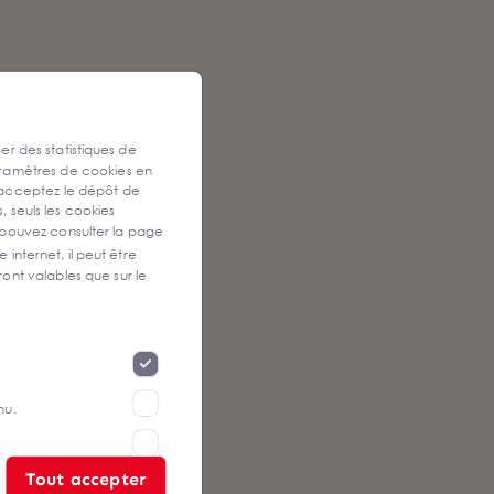
ser des statistiques de
aramètres de cookies en
 acceptez le dépôt de
, seuls les cookies
 pouvez consulter la page
 internet, il peut être
ont valables que sur le
nu.
Tout accepter