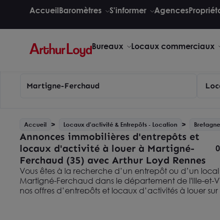
Accueil
Baromètres
S'informer
Agences
Propriét
Bureaux
Locaux commerciaux
Martigne-Ferchaud
Loc
Accueil
Locaux d'activité & Entrepôts - Location
Bretagn
Annonces immobilières d'entrepôts et
locaux d'activité à louer à Martigné-
0
Ferchaud (35) avec Arthur Loyd Rennes
Vous êtes à la recherche d’un entrepôt ou d’un local 
Martigné-Ferchaud dans le département de l'Ille-et-V
nos offres d’entrepôts et locaux d’activités à louer su
Loyd Rennes. Vous pouvez également élargir votre r
nos
annonces immobilières d’entrepôts et locaux d’ac