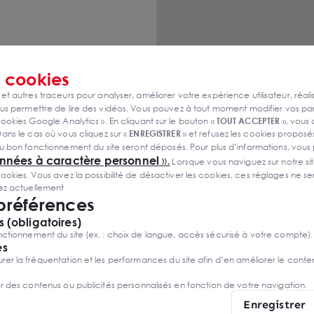
 Nous sommes une
les entreprises et les
87.01.01 pour vous
s
cookies
 et autres traceurs pour analyser, améliorer votre expérience utilisateur, réali
s permettre de lire des vidéos. Vous pouvez à tout moment modifier vos p
ookies Google Analytics ». En cliquant sur le bouton «
TOUT ACCEPTER
», vous
ans le cas où vous cliquez sur «
ENREGISTRER
» et refusez les cookies proposés
u bon fonctionnement du site seront déposés. Pour plus d’informations, vous
onnées à caractère personnel
».
Lorsque vous naviguez sur notre site
ies. Vous avez la possibilité de désactiver les cookies, ces réglages ne ser
tères ?
sez actuellement
e des offres
 préférences
 (obligatoires)
ctionnement du site (ex. : choix de langue, accès sécurisé à votre compte).
es
r la fréquentation et les performances du site afin d’en améliorer le conte
er des contenus ou publicités personnalisés en fonction de votre navigation.
Enregistrer