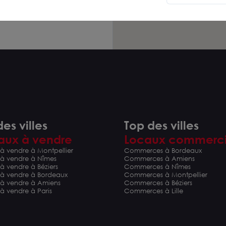
es villes
Top des villes
aux à vendre
Locaux commerc
à vendre à Montpellier
Commerces à Bordeaux
 à vendre à Nîmes
Commerces à Amiens
à vendre à Béziers
Commerces à Nîmes
 à vendre à Bordeaux
Commerces à Montpellier
 à vendre à Amiens
Commerces à Béziers
à vendre à Paris
Commerces à Lille