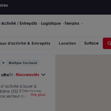
aires
Activité / Entrepôts
Logistique
Terrains
Surface
aux d'activité & Entrepôts
Location
e
Martigne-Ferchaud
Tri :
Nouveautés
 offre
d’activité à louer à
ilaine (35) ? Découvrez
lire plus
r ce secteur avec Arthur
echerche en consultant
tivités disponibles