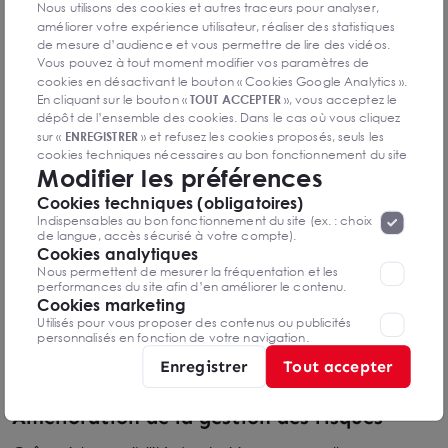
Nous utilisons des cookies et autres traceurs pour analyser,
La loi Hamon permet aux entreprises de résilier leur
améliorer votre expérience utilisateur, réaliser des statistiques
contrat d'assurance emprunteur dans les 12 mois
de mesure d’audience et vous permettre de lire des vidéos.
suivant la signature du prêt. Cela leur donne la
Vous pouvez à tout moment modifier vos paramètres de
cookies en désactivant le bouton « Cookies Google Analytics ».
possibilité de choisir une nouvelle assurance plus
En cliquant sur le bouton «
TOUT ACCEPTER
», vous acceptez le
compétitive, entraînant une réduction des coûts,
dépôt de l’ensemble des cookies. Dans le cas où vous cliquez
souvent de l'ordre de plusieurs milliers d'euros par an,
sur «
ENREGISTRER
» et refusez les cookies proposés, seuls les
notamment pour les prêts importants dans l'immobilier.
cookies techniques nécessaires au bon fonctionnement du site
Modifier les préférences
seront déposés. Pour plus d’informations, vous pouvez consulter
«
Protection des données à caractère
la page
Flexibilité pour adapter les contrats
Cookies techniques (obligatoires)
personnel
».
Lorsque vous naviguez sur notre site internet, il
Indispensables au bon fonctionnement du site (ex. : choix
peut être amenée à déposer des cookies. Vous avez la
Les entreprises peuvent ajuster leurs assurances en
de langue, accès sécurisé à votre compte).
possibilité de désactiver les cookies, ces réglages ne seront
Cookies analytiques
fonction des besoins spécifiques de chaque projet
valables que sur le navigateur que vous utilisez actuellement
Nous permettent de mesurer la fréquentation et les
immobilier. Qu'il s'agisse d'une acquisition, d'une
performances du site afin d’en améliorer le contenu.
Cookies marketing
rénovation ou d'un refinancement, elles peuvent
Utilisés pour vous proposer des contenus ou publicités
sélectionner des contrats plus adaptés, offrant ainsi une
personnalisés en fonction de votre navigation.
couverture optimale tout en réduisant les dépenses
Enregistrer
Tout accepter
inutiles.
Amélioration de la gestion des risques