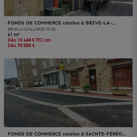
FONDS DE COMMERCE cession à BRIVE-LA-
GAILLARDE 19100
BRIVE-LA-GAILLARDE 19100
61 m²
Dès 10 644 € TTC/an
Dès 70 000 €
FONDS DE COMMERCE cession à SAINTE-FÉRÉOLE