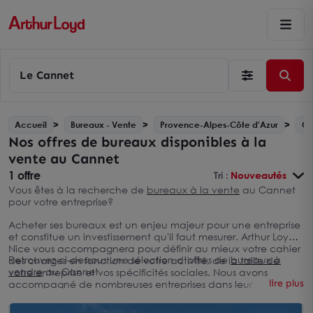
Le Cannet
Accueil
Bureaux - Vente
Provence-Alpes-Côte d'Azur
Ca
Nos offres de bureaux disponibles à la
vente au Cannet
1 offre
Tri :
Nouveautés
Vous êtes à la recherche de
bureaux à la vente
au Cannet
pour votre entreprise?
Acheter ses bureaux est un enjeu majeur pour une entreprise
et constitue un investissement qu'il faut mesurer. Arthur Loyd
Nice vous accompagnera pour définir au mieux votre cahier
Retrouvez ci-dessous une sélection d’offres de
bureaux à
des charges en fonction de votre activité, de la taille de
vendre
au Cannet
votre entreprise et vos spécificités sociales. Nous avons
lire plus
accompagné de nombreuses entreprises dans leur
recherche d'acquisition de bureaux au Cannet et nous
disposons d’une connaissance approfondie du marché