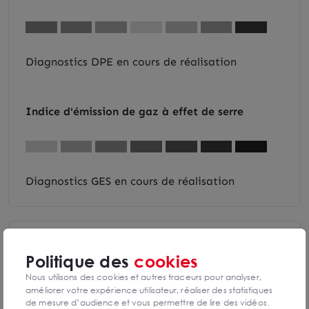
Diagnostics DPE en cours de réalisation
Indice d'émission de gaz à effet de serre
Diagnostics GES en cours de réalisation
Politique des
cookies
MAZABRAUD LOUIS
Limoges
Nous utilisons des cookies et autres traceurs pour analyser,
améliorer votre expérience utilisateur, réaliser des statistiques
de mesure d’audience et vous permettre de lire des vidéos.
0540163220