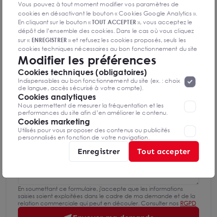
Vous pouvez à tout moment modifier vos paramètres de
cookies en désactivant le bouton « Cookies Google Analytics ».
Mettre en favoris
En cliquant sur le bouton «
TOUT ACCEPTER
», vous acceptez le
dépôt de l’ensemble des cookies. Dans le cas où vous cliquez
Nom Prénom
sur «
ENREGISTRER
» et refusez les cookies proposés, seuls les
cookies techniques nécessaires au bon fonctionnement du site
Modifier les préférences
seront déposés. Pour plus d’informations, vous pouvez consulter
«
Protection des données à caractère
la page
Cookies techniques (obligatoires)
Email
personnel
».
Lorsque vous naviguez sur notre site internet, il
Indispensables au bon fonctionnement du site (ex. : choix
peut être amenée à déposer des cookies. Vous avez la
de langue, accès sécurisé à votre compte).
possibilité de désactiver les cookies, ces réglages ne seront
Cookies analytiques
Téléphone
valables que sur le navigateur que vous utilisez actuellement
Nous permettent de mesurer la fréquentation et les
performances du site afin d’en améliorer le contenu.
Cookies marketing
Utilisés pour vous proposer des contenus ou publicités
Message
personnalisés en fonction de votre navigation.
Enregistrer
Tout accepter
En soumettant ce formulaire, j'accepte que les informations
saisies soient exploitées dans le cadre de ma demande et de la
relation commerciale qui peut en découler. Consulter nos
RGPD