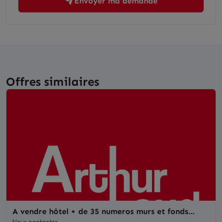
Envoyer ma demande
Offres similaires
A vendre hôtel + de 35 numeros murs et fonds
indissociable
Nous contacter