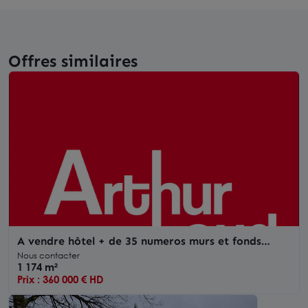
Offres similaires
A vendre hôtel + de 35 numeros murs et fonds
indissociable
Nous contacter
1 174 m²
Prix : 360 000 € HD