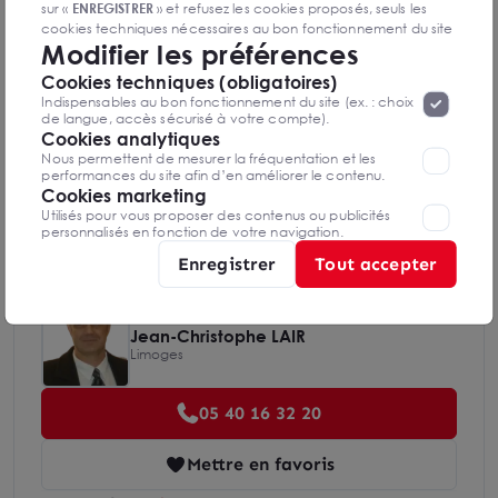
sur «
ENREGISTRER
» et refusez les cookies proposés, seuls les
Diagnostics DPE en cours de réalisation
cookies techniques nécessaires au bon fonctionnement du site
Modifier les préférences
seront déposés. Pour plus d’informations, vous pouvez consulter
«
Protection des données à caractère
la page
Cookies techniques (obligatoires)
personnel
».
Lorsque vous naviguez sur notre site internet, il
Indice d'émission de gaz à effet de serre
Indispensables au bon fonctionnement du site (ex. : choix
peut être amenée à déposer des cookies. Vous avez la
de langue, accès sécurisé à votre compte).
possibilité de désactiver les cookies, ces réglages ne seront
Cookies analytiques
valables que sur le navigateur que vous utilisez actuellement
Nous permettent de mesurer la fréquentation et les
performances du site afin d’en améliorer le contenu.
Cookies marketing
Diagnostics GES en cours de réalisation
Utilisés pour vous proposer des contenus ou publicités
personnalisés en fonction de votre navigation.
Enregistrer
Tout accepter
Jean-Christophe LAIR
Limoges
05 40 16 32 20
Mettre en favoris