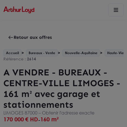
Retour aux offres
Accueil
Bureaux - Vente
Nouvelle-Aquitaine
Haute-Vienn
Référence :
2614
A VENDRE - BUREAUX -
CENTRE-VILLE LIMOGES -
161 m² avec garage et
stationnements
LIMOGES 87000 –
Obtenir l'adresse exacte
170 000
€ HD
160 m²
-