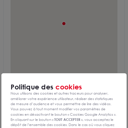
Politique des
cookies
Nous utilisons des cookies et autres traceurs pour analyser,
DPE & GES
améliorer votre expérience utilisateur, réaliser des statistiques
Diagnostic de performance énergétique
de mesure d’audience et vous permettre de lire des vidéos.
Vous pouvez à tout moment modifier vos paramètres de
cookies en désactivant le bouton « Cookies Google Analytics ».
En cliquant sur le bouton «
TOUT ACCEPTER
», vous acceptez le
dépôt de l’ensemble des cookies. Dans le cas où vous cliquez