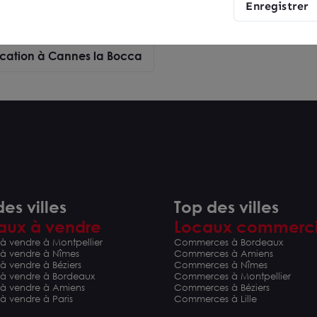
Enregistrer
nsaction
Location à Cannes la Bocca
es villes
Top des villes
aux à vendre
Locaux commerc
à vendre à Montpellier
Commerces à Bordeaux
 à vendre à Nîmes
Commerces à Amiens
à vendre à Béziers
Commerces à Nîmes
 à vendre à Bordeaux
Commerces à Montpellier
 à vendre à Amiens
Commerces à Béziers
à vendre à Paris
Commerces à Lille