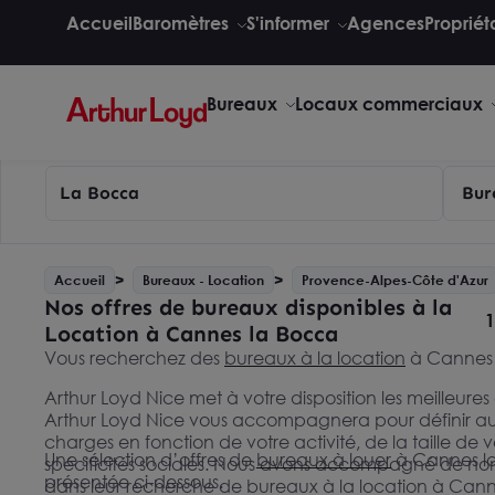
Accueil
Baromètres
S'informer
Agences
Propriét
Bureaux
Locaux commerciaux
La Bocca
Bur
Accueil
Bureaux - Location
Provence-Alpes-Côte d'Azur
Nos offres de bureaux disponibles à la
1
Location à Cannes la Bocca
Vous recherchez des
bureaux à la location
à Cannes 
Arthur Loyd Nice met à votre disposition les meilleure
Arthur Loyd Nice vous accompagnera pour définir au
charges en fonction de votre activité, de la taille de v
Une sélection d’offres de
bureaux à louer
à Cannes la
spécificités sociales. Nous avons accompagné de no
présentée ci-dessous.
dans leur recherche de bureaux à la location à Cann