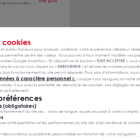
lire plus
 immobilier local :
té afin de trouver le
al de conseil en
Loyd favorise le succès
 leur projet immobilier
 Var.
s
cookies
 et autres traceurs pour analyser, améliorer votre expérience utilisateur, réali
s permettre de lire des vidéos. Vous pouvez à tout moment modifier vos p
ookies Google Analytics ». En cliquant sur le bouton «
TOUT ACCEPTER
», vous
ans le cas où vous cliquez sur «
ENREGISTRER
» et refusez les cookies proposés
u bon fonctionnement du site seront déposés. Pour plus d’informations, vous
onnées à caractère personnel
».
Lorsque vous naviguez sur notre site
ies. Vous avez la possibilité de désactiver les cookies, ces réglages ne ser
sez actuellement
 préférences
 (obligatoires)
ctionnement du site (ex. : choix de langue, accès sécurisé à votre compte).
es
r la fréquentation et les performances du site afin d’en améliorer le conte
er des contenus ou publicités personnalisés en fonction de votre navigation.