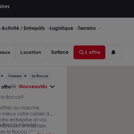
aires
Activité / Entrepôts
Logistique
Terrains
Surface
eaux
Location
1 offre
Cannes
La Bocca
Tri :
Nouveautés
 offre
la Bocca?
s offres du marché.
 mieux votre cahier des
otre entreprise et vos
 Bocca vous est
mbreuses entreprises
es la Bocca et nous