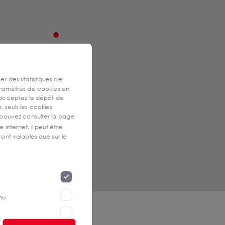
ser des statistiques de
aramètres de cookies en
 acceptez le dépôt de
, seuls les cookies
 pouvez consulter la page
 internet, il peut être
ont valables que sur le
nu.