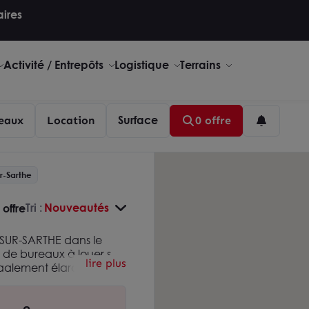
aires
Activité / Entrepôts
Logistique
Terrains
Surface
eaux
Location
0 offre
r-Sarthe
Tri :
Nouveautés
 offre
-SUR-SARTHE dans le
 de bureaux à louer sur
lire plus
alement élargir votre
de bureaux à louer
mes une agence