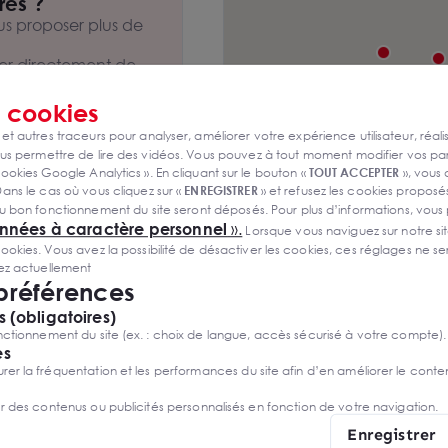
prises et les
res ?
28.11.11 pour vous
s proposer plus de
er directement de
s
cookies
 et autres traceurs pour analyser, améliorer votre expérience utilisateur, réali
s permettre de lire des vidéos. Vous pouvez à tout moment modifier vos p
ookies Google Analytics ». En cliquant sur le bouton «
TOUT ACCEPTER
», vous
ans le cas où vous cliquez sur «
ENREGISTRER
» et refusez les cookies proposés
u bon fonctionnement du site seront déposés. Pour plus d’informations, vous
onnées à caractère personnel
».
Lorsque vous naviguez sur notre site
ies. Vous avez la possibilité de désactiver les cookies, ces réglages ne ser
sez actuellement
 préférences
 (obligatoires)
ctionnement du site (ex. : choix de langue, accès sécurisé à votre compte).
es
r la fréquentation et les performances du site afin d’en améliorer le conte
 EN ANJOU BUREAUX
 louer
er des contenus ou publicités personnalisés en fonction de votre navigation.
RT-EN-ANJOU
Enregistrer
€ HTHC/an