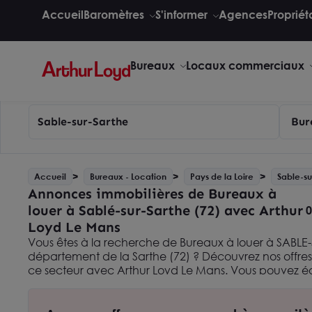
Accueil
Baromètres
S'informer
Agences
Propriét
Bureaux
Locaux commerciaux
Sable-sur-Sarthe
Bur
Accueil
Bureaux - Location
Pays de la Loire
Sable-su
Annonces immobilières de Bureaux à
louer à Sablé-sur-Sarthe (72) avec Arthur
0
Loyd Le Mans
Vous êtes à la recherche de Bureaux à louer à SABLE
département de la Sarthe (72) ? Découvrez nos offres
ce secteur avec Arthur Loyd Le Mans. Vous pouvez ég
recherche en consultant nos
annonces immobilières 
dans la Sarthe avec Arthur Loyd Le Mans
. Nous som