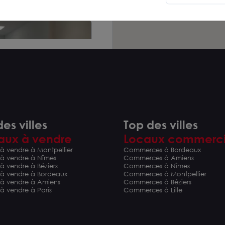
es villes
Top des villes
aux à vendre
Locaux commerc
bureaux de 18 m² à
à vendre à Montpellier
Commerces à Bordeaux
YLVAIN D'ANJOU
 à vendre à Nîmes
Commerces à Amiens
à vendre à Béziers
Commerces à Nîmes
HT/an
 à vendre à Bordeaux
Commerces à Montpellier
 à vendre à Amiens
Commerces à Béziers
à vendre à Paris
Commerces à Lille