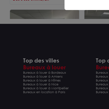
Top des villes
Top d
Bureaux à louer
Bure
VERRIERES EN ANJOU BUREAUX
Angers Est 
Bureaux à louer à Bordeaux
Bureaux 
INDIVIDUELS A LOUER
louer
49480 SAINT SYLVAIN D'ANJOU
49480 SAINT S
Bureaux à louer à Amiens
Bureaux
12 m²
18 m²
Bureaux à louer à Nîmes
Bureaux 
Dès 1 920 € HTHC/an
Dès 3 000 € 
Bureaux à louer à Nice
Bureaux
Bureaux à louer à Montpellier
Bureaux
Bureaux en location à Paris
Bureaux 