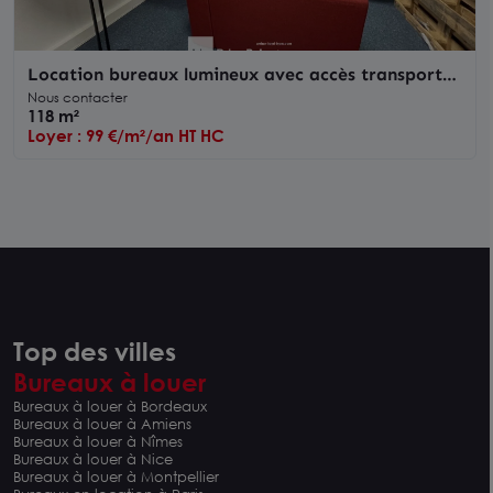
Location bureaux lumineux avec accès transports
à Bron Les Citadelles
Nous contacter
118 m²
Loyer : 99 €/m²/an HT HC
Top des villes
Bureaux à louer
Bureaux à louer à Bordeaux
Bureaux à louer à Amiens
Bureaux à louer à Nîmes
Bureaux à louer à Nice
Bureaux à louer à Montpellier