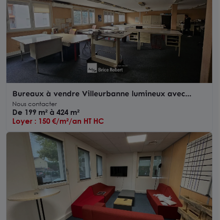
Bureaux à vendre Villeurbanne lumineux avec
parkings dans immeuble tertiaire
Nous contacter
De 199 m² à 424 m²
Loyer : 150 €/m²/an HT HC