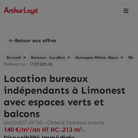
Retour aux offres
Accueil
Bureaux - Location
Auvergne-Rhône-Alpes
Rhône
Référence :
1127322-0L
Location bureaux
indépendants à Limonest
avec espaces verts et
balcons
LIMONEST 69760 –
Obtenir l'adresse exacte
140
€/m²/an HT HC
213 m²
-
-
Disponibilité Immédiate