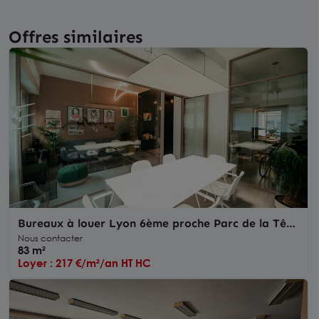
Offres similaires
Bureaux à louer Lyon 6ème proche Parc de la Tête
d'Or et métro
Nous contacter
83 m²
Loyer : 217 €/m²/an HT HC