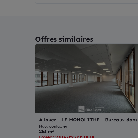
Offres similaires
A louer - LE MONOLITHE - Bureaux dans
immeuble emblématique de Confluence -
Nous contacter
Lyon 2ème
256 m²
Loyer : 230 €/m²/an HT HC