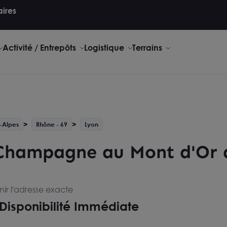
aires
Activité / Entrepôts
Logistique
Terrains
-Alpes
Rhône - 69
Lyon
Champagne au Mont d'Or d
ir l'adresse exacte
Disponibilité Immédiate