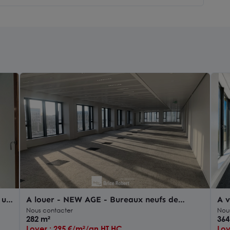
 un
A louer - NEW AGE - Bureaux neufs de
A v
prestige au R+9 - Lyon 3ème garibaldi
1e
Nous contacter
Nou
282 m²
sur
364
Loyer : 295 €/m²/an HT HC
Loy