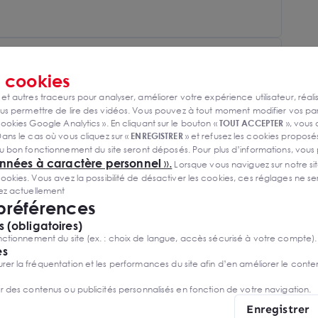
s
cookies
 et autres traceurs pour analyser, améliorer votre expérience utilisateur, réali
s permettre de lire des vidéos. Vous pouvez à tout moment modifier vos p
ookies Google Analytics ». En cliquant sur le bouton «
TOUT ACCEPTER
», vous
ans le cas où vous cliquez sur «
ENREGISTRER
» et refusez les cookies proposés
u bon fonctionnement du site seront déposés. Pour plus d’informations, vous
onnées à caractère personnel
».
Lorsque vous naviguez sur notre site
ies. Vous avez la possibilité de désactiver les cookies, ces réglages ne ser
sez actuellement
 préférences
 (obligatoires)
ctionnement du site (ex. : choix de langue, accès sécurisé à votre compte).
es
r la fréquentation et les performances du site afin d’en améliorer le conte
er des contenus ou publicités personnalisés en fonction de votre navigation.
Enregistrer