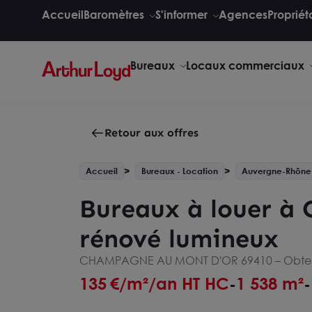
Accueil
Baromètres
S'informer
Agences
Propriét
Bureaux
Locaux commerciaux
Retour aux offres
Accueil
Bureaux - Location
Auvergne-Rhône
Bureaux à louer à 
rénové lumineux
CHAMPAGNE AU MONT D'OR 69410 –
Obten
135
€/m²/an HT HC
1 538 m²
-
-