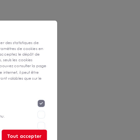
ser des statistiques de
aramètres de cookies en
 acceptez le dépôt de
, seuls les cookies
 pouvez consulter la page
 internet, il peut être
ont valables que sur le
nu.
Tout accepter