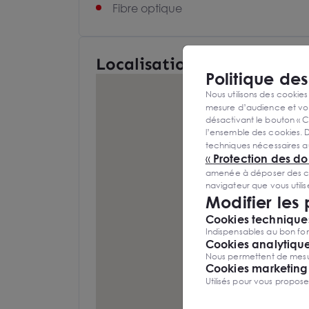
Fibre optique
Localisation et Transports
Politique de
Nous utilisons des cookies
mesure d’audience et vou
désactivant le bouton « C
l’ensemble des cookies. D
techniques nécessaires a
«
Protection des d
amenée à déposer des cook
navigateur que vous utili
Modifier les
Cookies techniques
Indispensables au bon fon
Cookies analytiqu
Nous permettent de mesure
Cookies marketing
Utilisés pour vous propos