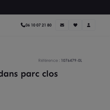
06 10 07 21 80
Référence :
1076479-0L
ans parc clos