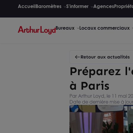
Accueil
Baromètres
S'informer
Agences
Propriét
Bureaux
Locaux commerciaux
Retour aux actualités
Préparez l'
à Paris
Par Arthur Loyd, le 11 mai 2
Date de dernière mise à jour