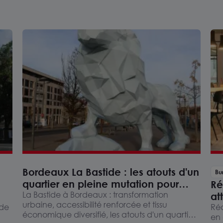
Bordeaux La Bastide : les atouts d'un
Bu
quartier en pleine mutation pour
Ré
l'implantation d'entreprises
La Bastide à Bordeaux : transformation
at
urbaine, accessibilité renforcée et tissu
 de
op
Réd
économique diversifié, les atouts d'un quartier
en 