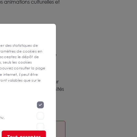
 animations culturelles et
ser des statistiques de
re d'exposants et de
aramètres de cookies en
. mais pas au
SIEC qui se
 acceptez le dépôt de
, seuls les cookies
 pouvez consulter la page
rlocuteurs, structure votre
 internet, il peut être
ont valables que sur le
 ciblés. C'est le meilleur
os échanges en opportunités
nu.
Tout accepter