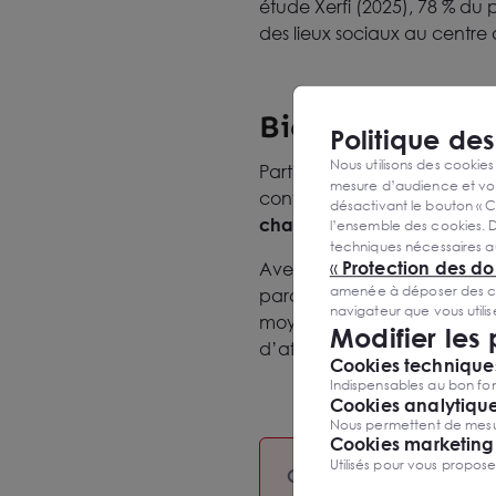
étude Xerfi (2025), 78 % du 
des lieux sociaux au centre 
Bien préparer s
Politique de
Nous utilisons des cookies
Participer au salon est une 
mesure d’audience et vou
conférences, préparer son 
désactivant le bouton « C
charge de l'organisation d
l’ensemble des cookies. D
techniques nécessaires a
«
Protection des d
Avec votre billet, vous acc
amenée à déposer des cook
parcours de visite et vous a
navigateur que vous utili
moyen pour identifier rapid
Modifier les
d’affaires grâce à des rende
Cookies techniques
Indispensables au bon fon
Cookies analytiqu
Nous permettent de mesure
Cookies marketing
Utilisés pour vous propos
Ce qu'il vous reste à fair