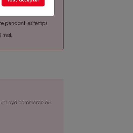
dre pendant les temps
5 mai.
rthur Loyd commerce ou