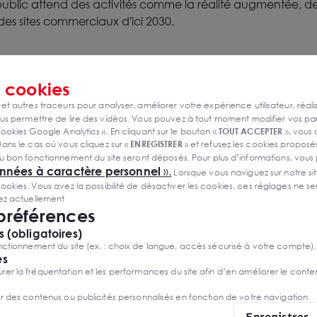
public attend des activités comme la réalité augmentée, des
des sites commerciaux d'ici 2030.
on salon
s
cookies
 et autres traceurs pour analyser, améliorer votre expérience utilisateur, réali
chose, en tirer profit en est une autre. Face au grand nomb
s permettre de lire des vidéos. Vous pouvez à tout moment modifier vos p
emploie du temps peut rapidement devenir chronophage..
ookies Google Analytics ». En cliquant sur le bouton «
TOUT ACCEPTER
», vous
e plus de 1000 business meetings pour vous.
ans le cas où vous cliquez sur «
ENREGISTRER
» et refusez les cookies proposés
u bon fonctionnement du site seront déposés. Pour plus d’informations, vous
onnées à caractère personnel
».
édez au
service Business Meetings
qui identifie les bons inte
Lorsque vous naviguez sur notre site
ies. Vous avez la possibilité de désactiver les cookies, ces réglages ne ser
ccompagne dans l'organisation de rendez-vous professionnels
sez actuellement
ement les exposants adaptés à vos projets et concrétiser v
 préférences
z-vous qualifiés.
 (obligatoires)
ctionnement du site (ex. : choix de langue, accès sécurisé à votre compte).
es
r la fréquentation et les performances du site afin d’en améliorer le conte
er des contenus ou publicités personnalisés en fonction de votre navigation.
e
Enregistrer