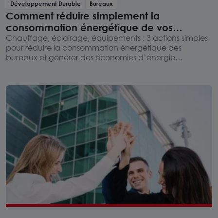
Développement Durable
Bureaux
Comment réduire simplement la
consommation énergétique de vos
bureaux ?
Chauffage, éclairage, équipements : 3 actions simples
pour réduire la consommation énergétique des
bureaux et générer des économies d’énergie
rapidement.