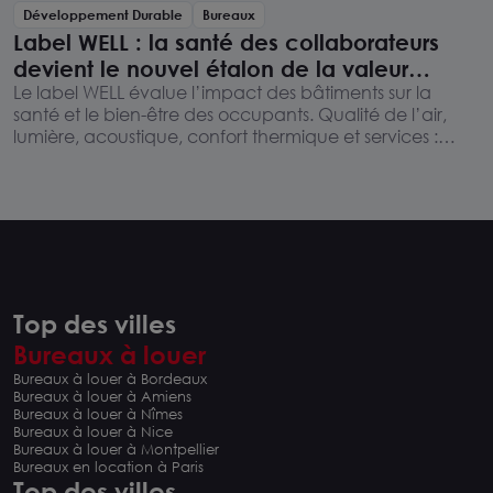
Développement Durable
Bureaux
Label WELL : la santé des collaborateurs
devient le nouvel étalon de la valeur
immobilière
Le label WELL évalue l’impact des bâtiments sur la
santé et le bien-être des occupants. Qualité de l’air,
lumière, acoustique, confort thermique et services :
cette certification devient un critère de valorisation des
bureaux et des actifs tertiaires.
Top des villes
Bureaux à louer
Bureaux à louer à Bordeaux
Bureaux à louer à Amiens
Bureaux à louer à Nîmes
Bureaux à louer à Nice
Bureaux à louer à Montpellier
Bureaux en location à Paris
Top des villes