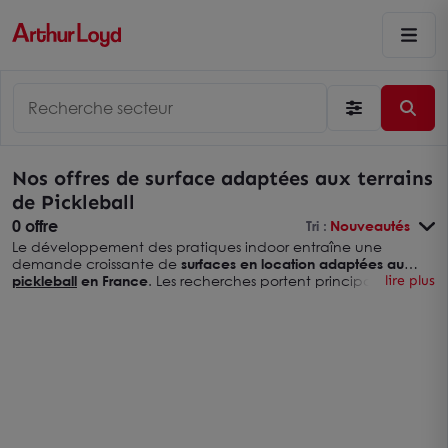
Nos offres de surface adaptées aux terrains
de Pickleball
0 offre
Tri :
Nouveautés
Le développement des pratiques indoor entraîne une
demande croissante de
surfaces en location adaptées au
pickleball
en France
. Les recherches portent principalement
lire plus
sur des locaux d’activité situés autour des grands axes et à
proximité d’un pôle de transport. La configuration du
bâtiment, la hauteur libre et le stationnement conditionnent
directement la faisabilité d’un terrain.