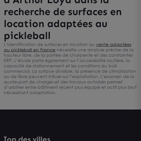
recherche de surfaces en
location adaptées au
pickleball
L’identification de surfaces en location ou
vente adaptées
au pickleball en France
nécessite une analyse précise de la
hauteur libre, de la portée de charpente et des contraintes
ERP. L’étude porte également sur l’accessibilité routière, la
capacité de stationnement et les conditions du bail
commercial. La surface divisible, la présence de climatisation
ou de fibre peuvent influer sur l’exploitation. L’examen de la
quote-part de charges et des travaux autorisés permet
d’arbitrer entre bâtiment récent plus équipé et actif plus brut
nécessitant adaptation.
Top des villes