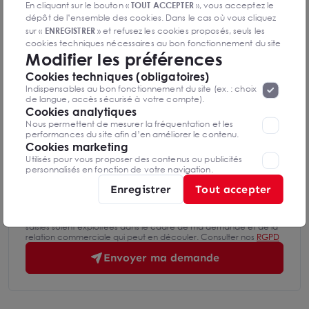
Nom Prénom
En cliquant sur le bouton «
TOUT ACCEPTER
», vous acceptez le
dépôt de l’ensemble des cookies. Dans le cas où vous cliquez
sur «
ENREGISTRER
» et refusez les cookies proposés, seuls les
cookies techniques nécessaires au bon fonctionnement du site
Email
Modifier les préférences
seront déposés. Pour plus d’informations, vous pouvez consulter
«
Protection des données à caractère
la page
Cookies techniques (obligatoires)
personnel
».
Lorsque vous naviguez sur notre site internet, il
Indispensables au bon fonctionnement du site (ex. : choix
Téléphone
peut être amenée à déposer des cookies. Vous avez la
de langue, accès sécurisé à votre compte).
possibilité de désactiver les cookies, ces réglages ne seront
Cookies analytiques
valables que sur le navigateur que vous utilisez actuellement
Nous permettent de mesurer la fréquentation et les
performances du site afin d’en améliorer le contenu.
Message
Cookies marketing
Utilisés pour vous proposer des contenus ou publicités
personnalisés en fonction de votre navigation.
Enregistrer
Tout accepter
En soumettant ce formulaire, j'accepte que les informations
saisies soient exploitées dans le cadre de ma demande et de la
relation commerciale qui peut en découler. Consulter nos
RGPD
Envoyer ma demande