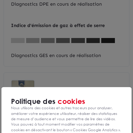
Diagnostics DPE en cours de réalisation
Indice d'émission de gaz à effet de serre
Diagnostics GES en cours de réalisation
Mathieu PEPIN
Vichy
Politique des
cookies
Nous utilisons des cookies et autres traceurs pour analyser,
06 85 41 67 57
améliorer votre expérience utilisateur, réaliser des statistiques
de mesure d’audience et vous permettre de lire des vidéos.
Mettre en favoris
Vous pouvez à tout moment modifier vos paramètres de
cookies en désactivant le bouton « Cookies Google Analytics ».