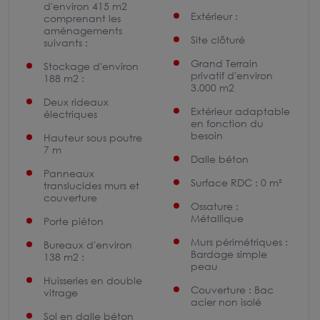
d'environ 415 m2
Extérieur :
comprenant les
aménagements
Site clôturé
suivants :
Grand Terrain
Stockage d'environ
privatif d'environ
188 m2 :
3.000 m2
Deux rideaux
Extérieur adaptable
électriques
en fonction du
besoin
Hauteur sous poutre
7 m
Dalle béton
Panneaux
Surface RDC : 0 m²
translucides murs et
couverture
Ossature :
Métallique
Porte piéton
Murs périmétriques :
Bureaux d'environ
Bardage simple
138 m2 :
peau
Huisseries en double
Couverture : Bac
vitrage
acier non isolé
Sol en dalle béton