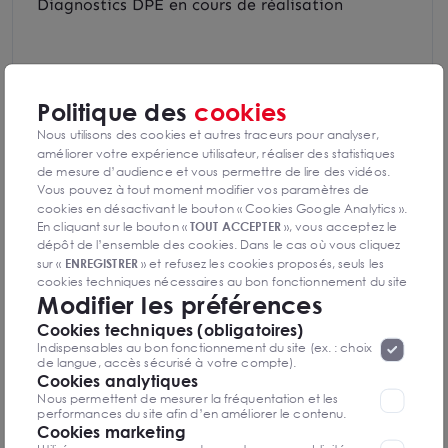
Diagnostics DPE en cours de réalisation
Indice d'émission de gaz à effet de serre
Politique des
cookies
Nous utilisons des cookies et autres traceurs pour analyser,
améliorer votre expérience utilisateur, réaliser des statistiques
de mesure d’audience et vous permettre de lire des vidéos.
Diagnostics GES en cours de réalisation
Vous pouvez à tout moment modifier vos paramètres de
cookies en désactivant le bouton « Cookies Google Analytics ».
En cliquant sur le bouton «
TOUT ACCEPTER
», vous acceptez le
dépôt de l’ensemble des cookies. Dans le cas où vous cliquez
sur «
ENREGISTRER
» et refusez les cookies proposés, seuls les
cookies techniques nécessaires au bon fonctionnement du site
Nathan VIEVILLE
Modifier les préférences
seront déposés. Pour plus d’informations, vous pouvez consulter
Rouen
«
Protection des données à caractère
la page
Cookies techniques (obligatoires)
personnel
».
Lorsque vous naviguez sur notre site internet, il
Indispensables au bon fonctionnement du site (ex. : choix
peut être amenée à déposer des cookies. Vous avez la
0235600400
de langue, accès sécurisé à votre compte).
possibilité de désactiver les cookies, ces réglages ne seront
Cookies analytiques
valables que sur le navigateur que vous utilisez actuellement
Nous permettent de mesurer la fréquentation et les
Mettre en favoris
performances du site afin d’en améliorer le contenu.
Cookies marketing
Nom Prénom