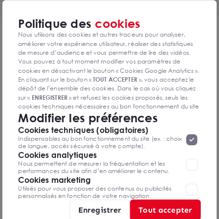
Politique des
cookies
DPE & GES
Nous utilisons des cookies et autres traceurs pour analyser,
améliorer votre expérience utilisateur, réaliser des statistiques
Diagnostic de performance énergétique
de mesure d’audience et vous permettre de lire des vidéos.
Vous pouvez à tout moment modifier vos paramètres de
cookies en désactivant le bouton « Cookies Google Analytics ».
En cliquant sur le bouton «
TOUT ACCEPTER
», vous acceptez le
dépôt de l’ensemble des cookies. Dans le cas où vous cliquez
Diagnostics DPE en cours de réalisation
sur «
ENREGISTRER
» et refusez les cookies proposés, seuls les
cookies techniques nécessaires au bon fonctionnement du site
Modifier les préférences
seront déposés. Pour plus d’informations, vous pouvez consulter
«
Protection des données à caractère
la page
Cookies techniques (obligatoires)
Indice d'émission de gaz à effet de serre
personnel
».
Lorsque vous naviguez sur notre site internet, il
Indispensables au bon fonctionnement du site (ex. : choix
peut être amenée à déposer des cookies. Vous avez la
de langue, accès sécurisé à votre compte).
possibilité de désactiver les cookies, ces réglages ne seront
Cookies analytiques
valables que sur le navigateur que vous utilisez actuellement
Nous permettent de mesurer la fréquentation et les
performances du site afin d’en améliorer le contenu.
Cookies marketing
Diagnostics GES en cours de réalisation
Utilisés pour vous proposer des contenus ou publicités
personnalisés en fonction de votre navigation.
Enregistrer
Tout accepter