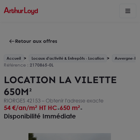
Retour aux offres
Accueil
Locaux d'activité & Entrepôts - Location
Auvergne-Rh
Référence :
2170865-0L
LOCATION LA VILETTE
650M²
RIORGES 42153 –
Obtenir l'adresse exacte
54
€/an/m² HT HC
650 m²
-
-
Disponibilité Immédiate