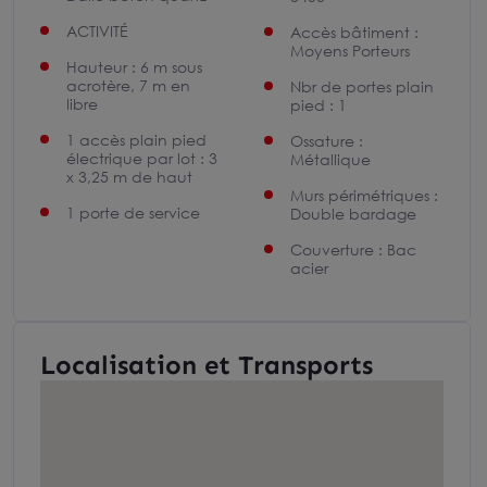
ACTIVITÉ
Accès bâtiment :
Moyens Porteurs
Hauteur : 6 m sous
acrotère, 7 m en
Nbr de portes plain
libre
pied : 1
1 accès plain pied
Ossature :
électrique par lot : 3
Métallique
x 3,25 m de haut
Murs périmétriques :
1 porte de service
Double bardage
Couverture : Bac
acier
Localisation et Transports