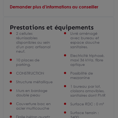
Demander plus d'informations au conseiller
Prestations et équipements
2 cellules
Livré aménagé
réunissables
avec bureau et
disponibles au sein
espace douche
d'un parc artisanal
sanitaires.
neuf.
Electricité triphasé,
10 places de
maxi 36 kWa, fibre
parking.
optique
CONSTRUCTION
Possibilité de
mezzanine
Structure métallique
1 bureau par lot,
Murs en bardage
cloisons amovibles,
double peau
sanitaires dont PMR
Couverture bac en
Surface RDC : 0 m²
acier multicouche
Surface terrain :
Dalle béton quartz
3400