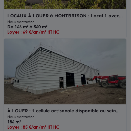
LOCAUX À LOUER à MONTBRISON : Local 1 avec
quai et chambres froides, Local 2 showroom avec
Nous contacter
stockage
De 166 m² à 560 m²
Loyer : 69 €/an/m² HT HC
À LOUER : 1 cellule artisanale disponible au sein
d'un parc collectif neuf à Savigneux
Nous contacter
186 m²
Loyer : 85 €/an/m² HT HC