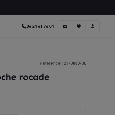
06 24 61 76 04
Référence :
2170860-0L
che rocade