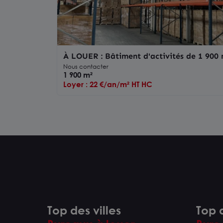
À LOUER : Bâtiment d'activités de 1 900 
indépendant sur son terrain à ROANNE
Nous contacter
1 900 m²
Loyer : 22 €/an/m² HT HC
Top des villes
Top d