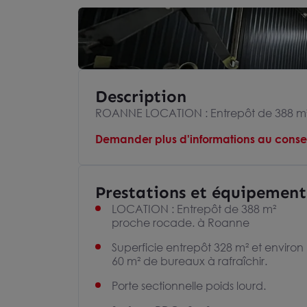
Description
ROANNE LOCATION : Entrepôt de 388 m
Demander plus d'informations au consei
Prestations et équipement
LOCATION : Entrepôt de 388 m²
proche rocade. à Roanne
Superficie entrepôt 328 m² et environ
60 m² de bureaux à rafraîchir.
Porte sectionnelle poids lourd.