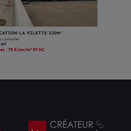
CATION LA VILETTE 320M²
s contacter
 m²
er : 70 €/an/m² HT HC