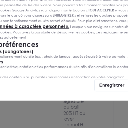
s permettre de lire des vidéos. Vous pouvez à tout moment modifier vos p
ookies Google Analytics ». En cliquant sur le bouton «
TOUT ACCEPTER
», vous
ans le cas où vous cliquez sur «
ENREGISTRER
» et refusez les cookies proposés
u bon fonctionnement du site seront déposés. Pour plus d’informations, vous
onnées à caractère personnel
».
Lorsque vous naviguez sur notre site
bles
ies. Vous avez la possibilité de désactiver les cookies, ces réglages ne ser
sez actuellement
ibilité
Loyer
Charges
Honoraires
Fiscal
Bail
 préférences
20% HT du
 (obligatoires)
loyer
ctionnement du site (ex. : choix de langue, accès sécurisé à votre compte).
annuel HT
es
à la
r la fréquentation et les performances du site afin d’en améliorer le conte
charge
er des contenus ou publicités personnalisés en fonction de votre navigation.
diate
du
T.V.A.
preneur,
Enregistrer
payables
à la
signature
du bail
20% HT du
loyer
annuel HT