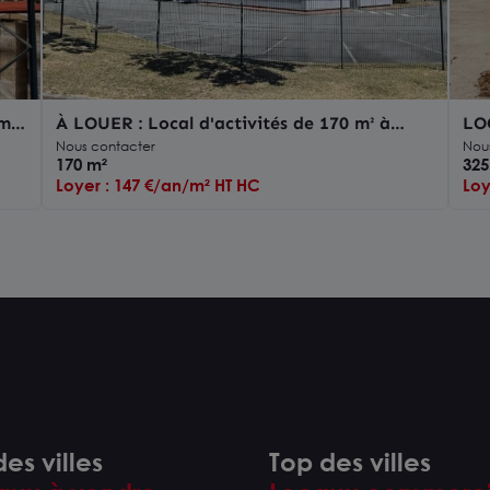
m²
À LOUER : Local d'activités de 170 m² à
LO
Riorges
Nous contacter
Nou
170 m²
325
Loyer : 147 €/an/m² HT HC
Loy
es villes
Top des villes