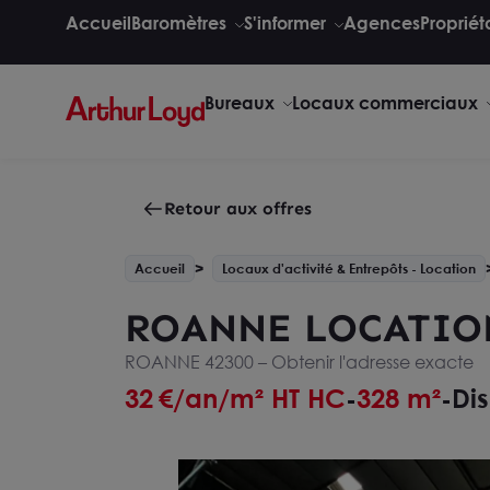
Accueil
Baromètres
S'informer
Agences
Propriét
Bureaux
Locaux commerciaux
Retour aux offres
Accueil
Locaux d'activité & Entrepôts - Location
ROANNE LOCATION :
ROANNE 42300 –
Obtenir l'adresse exacte
32
€/an/m² HT HC
328 m²
Di
-
-