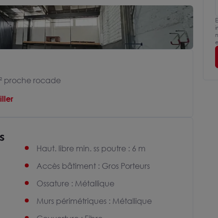
E
i
m
e
² proche rocade
ller
s
Haut. libre min. ss poutre : 6 m
Accès bâtiment : Gros Porteurs
Ossature : Métallique
Murs périmétriques : Métallique