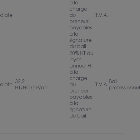
à la
charge
diate
du
T.V.A.
preneur,
payables
à la
signature
du bail
20% HT du
loyer
annuel HT
à la
charge
32,2
Bail
diate
du
T.V.A.
HT/HC/m²/an
professionnel
preneur,
payables
à la
signature
du bail