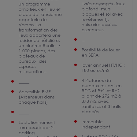
livrés paysagés (faux
un programme
plafond, murs
ambitieux en lieu et
plaqués et sol avec
place de l'ancienne
revêtement),
papeterie de
huisseries posées,
Vernon. La
ascenseur.
transformation des
lieux apportera une
...
résidence hôtelière,
un cinéma 8 salles /
Possibilité de louer
1 000 places, des
en BEFA:
plateaux de
bureaux, des
loyer annuel HT/HC :
espaces
180 euros/m2
restaurations,
4 Plateaux de
_____
bureaux restant en
RDC et R+1 et R+2
Accessible PMR
allant de 272 m2 à
(Ascenseurs dans
378 m2 avec
chaque halls)
sanitaires et 3 halls
d'accès
_____
Immeuble
Le stationnement
indépendant
sera assuré par 2
parking
Surface RDC : 196